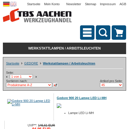
Startseite
Mein Konto
Newsletter
Sitemap
Impressum
AGB
WERKSTATTLAMPEN / ARBEITSLEUCHTEN
Startseite
GEDORE
Werkstattlampen / Arbeitsleuchten
Seite:
Sortieren nach:
Artikel pro Seite:
Gedore 900 20 Lampe LED Li-MH
Lampe LED Li-MH
UVP**:
146,61 EUR