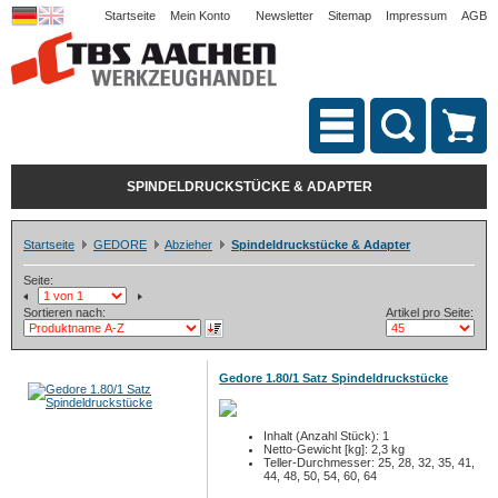
Startseite
Mein Konto
Newsletter
Sitemap
Impressum
AGB
SPINDELDRUCKSTÜCKE & ADAPTER
Startseite
GEDORE
Abzieher
Spindeldruckstücke & Adapter
Seite:
Sortieren nach:
Artikel pro Seite:
Gedore 1.80/1 Satz Spindeldruckstücke
Inhalt (Anzahl Stück): 1
Netto-Gewicht [kg]: 2,3 kg
Teller-Durchmesser: 25, 28, 32, 35, 41,
44, 48, 50, 54, 60, 64