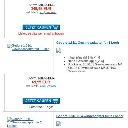
UVP**:
538,67 EUR
349,95 EUR
inkl. MwSt.
zzgl. Versand
JETZT KAUFEN
Lieferzeit bitte per email anfragen
Gedore 1.81/1 Gewindeadapter für 1 Loch
Inhalt (Anzahl Stück): 6
Netto-Gewicht [kg]: 0,2 kg
Stückliste: 181/101 Gewindeeinsatz M4
81/102 Gewindeeinsatz M5 81/103
Gewindeeins...
UVP**:
108,46 EUR
69,95 EUR
inkl. MwSt.
zzgl. Versand
JETZT KAUFEN
Lieferfrist 5 Tage*
Gedore 1.81/10 Gewindeadapter für 2 Löcher