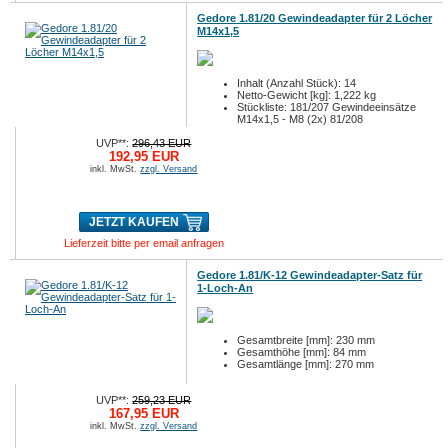
Gedore 1.81/20 Gewindeadapter für 2 Löcher
M14x1,5
Inhalt (Anzahl Stück): 14
Netto-Gewicht [kg]: 1,222 kg
Stückliste: 181/207 Gewindeeinsätze
M14x1,5 - M8 (2x) 81/208
Gewindeeinsätze M...
UVP**:
296,43 EUR
192,95 EUR
inkl. MwSt.
zzgl. Versand
JETZT KAUFEN
Lieferzeit bitte per email anfragen
Gedore 1.81/K-12 Gewindeadapter-Satz für
1-Loch-An
Gesamtbreite [mm]: 230 mm
Gesamthöhe [mm]: 84 mm
Gesamtlänge [mm]: 270 mm
UVP**:
259,23 EUR
167,95 EUR
inkl. MwSt.
zzgl. Versand