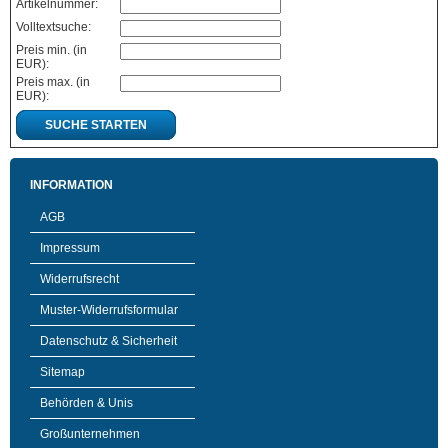
Artikelnummer:
Volltextsuche:
Preis min. (in
EUR):
Preis max. (in
EUR):
SUCHE STARTEN
INFORMATION
AGB
Impressum
Widerrufsrecht
Muster-Widerrufsformular
Datenschutz & Sicherheit
Sitemap
Behörden & Unis
Großunternehmen