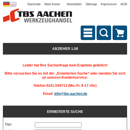
Startseite
Mein Konto
Newsletter
Sitemap
Impressum
AGB
ABZIEHER 1.08
Leider hat Ihre Suchanfrage kein Ergebnis geliefert!
Bitte versuchen Sie es mit der „Erweiterten Suche“ oder wenden Sie sich
an unseren Kundenservice:
Telefon 0241.559713 (Mo.-Fr. 9-17 Uhr)
Email:
info@tbs-aachen.de
ERWEITERTE SUCHE
Titel: