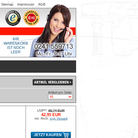
Sitemap
Impressum
AGB
IHR
WARENKORB
IST NOCH
LEER
Artikel pro Seite:
UVP**:
65,74 EUR
42,95 EUR
inkl. MwSt.
zzgl. Versand
JETZT KAUFEN