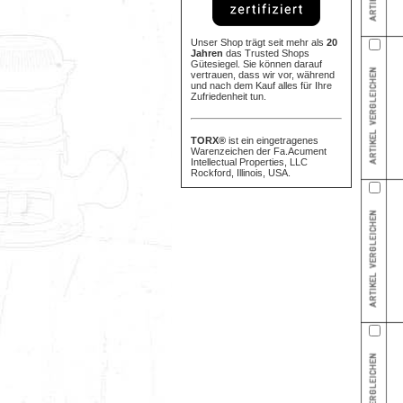
Unser Shop trägt seit mehr als
20
Jahren
das Trusted Shops
Gütesiegel. Sie können darauf
vertrauen, dass wir vor, während
und nach dem Kauf alles für Ihre
Zufriedenheit tun.
TORX®
ist ein eingetragenes
Warenzeichen der Fa.Acument
Intellectual Properties, LLC
Rockford, Illinois, USA.