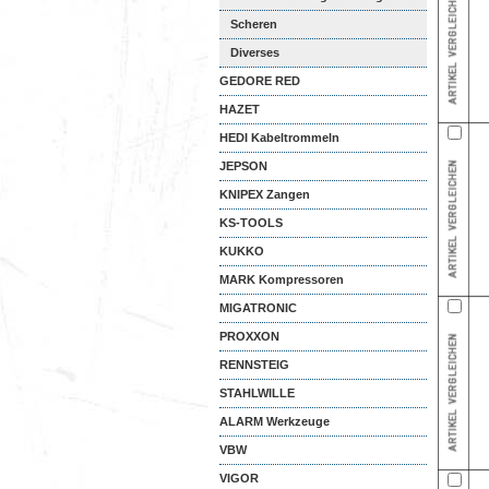
Scheren
Diverses
GEDORE RED
HAZET
HEDI Kabeltrommeln
JEPSON
KNIPEX Zangen
KS-TOOLS
KUKKO
MARK Kompressoren
MIGATRONIC
PROXXON
RENNSTEIG
STAHLWILLE
ALARM Werkzeuge
VBW
VIGOR