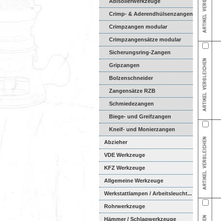
Abisolierwerkzeuge
Crimp- & Aderendhülsenzangen
Crimpzangen modular
Crimpzangensätze modular
Sicherungsring-Zangen
Gripzangen
Bolzenschneider
Zangensätze RZB
Schmiedezangen
Biege- und Greifzangen
Kneif- und Monierzangen
Abzieher
VDE Werkzeuge
KFZ Werkzeuge
Allgemeine Werkzeuge
Werkstattlampen / Arbeitsleucht...
Rohrwerkzeuge
Hämmer / Schlagwerkzeuge