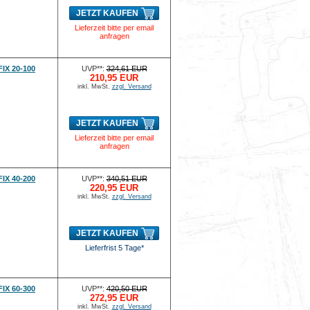
JETZT KAUFEN
Lieferzeit bitte per email
anfragen
IX 20-100
UVP**:
324,61 EUR
210,95 EUR
inkl. MwSt.
zzgl. Versand
JETZT KAUFEN
Lieferzeit bitte per email
anfragen
IX 40-200
UVP**:
340,51 EUR
220,95 EUR
inkl. MwSt.
zzgl. Versand
JETZT KAUFEN
Lieferfrist 5 Tage*
IX 60-300
UVP**:
420,50 EUR
272,95 EUR
inkl. MwSt.
zzgl. Versand