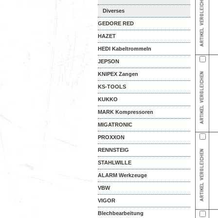
Diverses
GEDORE RED
HAZET
HEDI Kabeltrommeln
JEPSON
KNIPEX Zangen
KS-TOOLS
KUKKO
MARK Kompressoren
MIGATRONIC
PROXXON
RENNSTEIG
STAHLWILLE
ALARM Werkzeuge
VBW
VIGOR
Blechbearbeitung