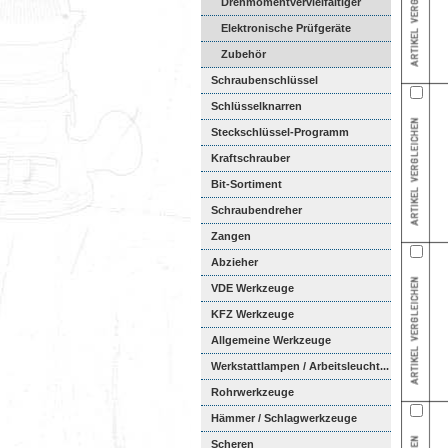
Drehmomentvervielfältiger
Elektronische Prüfgeräte
Zubehör
Schraubenschlüssel
Schlüsselknarren
Steckschlüssel-Programm
Kraftschrauber
Bit-Sortiment
Schraubendreher
Zangen
Abzieher
VDE Werkzeuge
KFZ Werkzeuge
Allgemeine Werkzeuge
Werkstattlampen / Arbeitsleucht...
Rohrwerkzeuge
Hämmer / Schlagwerkzeuge
Scheren