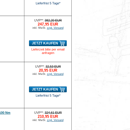
Lieferfrist 5 Tage*
UVP**:
382,20 EUR
247,95 EUR
inkl. MwSt.
zzgl. Versand
JETZT KAUFEN
Lieferzeit bitte per email
anfragen
UVP**:
32,53 EUR
20,95 EUR
inkl. MwSt.
zzgl. Versand
JETZT KAUFEN
Lieferfrist 5 Tage*
100 Nm
UVP**:
324,61 EUR
210,95 EUR
inkl. MwSt.
zzgl. Versand