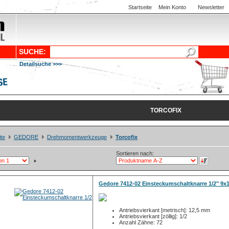
Startseite
Mein Konto
Newsletter
SUCHE:
Detailsuche >>>
TORCOFIX
ite
GEDORE
Drehmomentwerkzeuge
Torcofix
Sortieren nach:
Gedore 7412-02 Einsteckumschaltknarre 1/2" 9
Antriebsvierkant [metrisch]: 12,5 mm
Antriebsvierkant [zöllig]: 1/2
Anzahl Zähne: 72