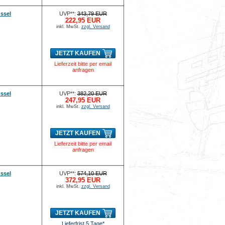
ssel
UVP**:
343,79 EUR
222,95 EUR
inkl. MwSt.
zzgl. Versand
JETZT KAUFEN
Lieferzeit bitte per email
anfragen
ssel
UVP**:
382,20 EUR
247,95 EUR
inkl. MwSt.
zzgl. Versand
JETZT KAUFEN
Lieferzeit bitte per email
anfragen
ssel
UVP**:
574,10 EUR
372,95 EUR
inkl. MwSt.
zzgl. Versand
JETZT KAUFEN
Lieferfrist 5 Tage*