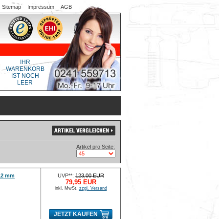
Sitemap
Impressum
AGB
IHR
WARENKORB
IST NOCH
LEER
Artikel pro Seite:
x12 mm
UVP**:
123,00 EUR
79,95 EUR
inkl. MwSt.
zzgl. Versand
JETZT KAUFEN