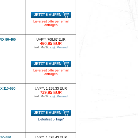
JETZT KAUFEN
Lieferzeit bitte per email
anfragen
IX 80-400
UVP**:
708,67 EUR
460,95 EUR
inkl. MwSt.
zzgl. Versand
JETZT KAUFEN
Lieferzeit bitte per email
anfragen
X 110-550
UVP**:
1.138,33 EUR
739,95 EUR
inkl. MwSt.
zzgl. Versand
JETZT KAUFEN
Lieferfrist 5 Tage*
250-850
UVP**:
1.495,43 EUR