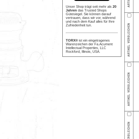
Unser Shop trägt seit mehr als
20
Jahren
das Trusted Shops
Gütesiegel. Sie können darauf
vertrauen, dass wir vor, während
und nach dem Kauf alles für Ihre
Zufriedenheit tun.
TORX®
ist ein eingetragenes
Warenzeichen der Fa.Acument
Intellectual Properties, LLC
Rockford, Illinois, USA.