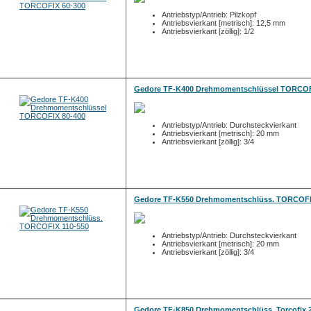
Antriebstyp/Antrieb: Pilzkopf
Antriebsvierkant [metrisch]: 12,5 mm
Antriebsvierkant [zöllig]: 1/2
Gedore TF-K400 Drehmomentschlüssel TORCOF
Antriebstyp/Antrieb: Durchsteckvierkant
Antriebsvierkant [metrisch]: 20 mm
Antriebsvierkant [zöllig]: 3/4
Gedore TF-K550 Drehmomentschlüss. TORCOFI
Antriebstyp/Antrieb: Durchsteckvierkant
Antriebsvierkant [metrisch]: 20 mm
Antriebsvierkant [zöllig]: 3/4
Gedore TF-K850 Drehmomentschlüss. Torcofix 