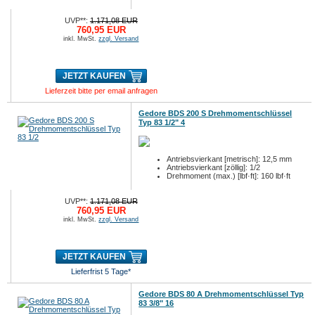
UVP**:
1.171,08 EUR
760,95 EUR
inkl. MwSt.
zzgl. Versand
JETZT KAUFEN
Lieferzeit bitte per email anfragen
Gedore BDS 200 S Drehmomentschlüssel
Typ 83 1/2" 4
Antriebsvierkant [metrisch]: 12,5 mm
Antriebsvierkant [zöllig]: 1/2
Drehmoment (max.) [lbf·ft]: 160 lbf·ft
UVP**:
1.171,08 EUR
760,95 EUR
inkl. MwSt.
zzgl. Versand
JETZT KAUFEN
Lieferfrist 5 Tage*
Gedore BDS 80 A Drehmomentschlüssel Typ
83 3/8" 16