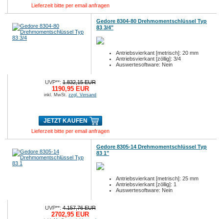
Lieferzeit bitte per email anfragen
Gedore 8304-80 Drehmomentschlüssel Typ
83 3/4"
Antriebsvierkant [metrisch]: 20 mm
Antriebsvierkant [zöllig]: 3/4
Auswertesoftware: Nein
UVP**:
1.832,15 EUR
1190,95 EUR
inkl. MwSt.
zzgl. Versand
JETZT KAUFEN
Lieferzeit bitte per email anfragen
Gedore 8305-14 Drehmomentschlüssel Typ
83 1"
Antriebsvierkant [metrisch]: 25 mm
Antriebsvierkant [zöllig]: 1
Auswertesoftware: Nein
UVP**:
4.157,76 EUR
2702,95 EUR