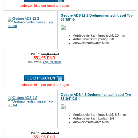
Lieferzeit bitte per email anfragen
Gedore ADS 12 S Drehmomentschlüssel Typ
83 3/8" 5-
Antriebsvierkant [metrisch]: 10 mm
Antriebsvierkant [zöllig]: 3/8
Auswertesoftware: Nein
UVP**:
848,87 EUR
551,95 EUR
inkl. MwSt.
zzgl. Versand
JETZT KAUFEN
Lieferzeit bitte per email anfragen
Gedore ADS 4 S Drehmomentschlüssel Typ
83 1/4" 0,8
Antriebsvierkant [metrisch]: 6,3 mm
Antriebsvierkant [zöllig]: 1/4
Auswertesoftware: Nein
UVP**:
848,87 EUR
551,95 EUR