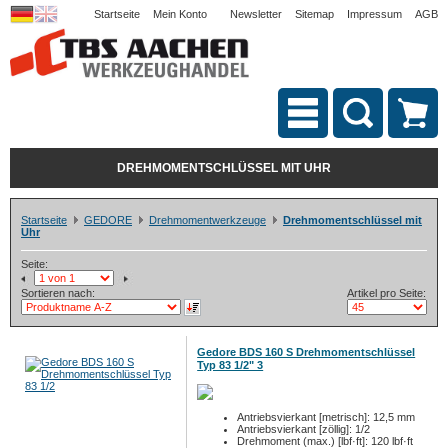
Startseite
Mein Konto
Newsletter
Sitemap
Impressum
AGB
DREHMOMENTSCHLÜSSEL MIT UHR
Startseite
GEDORE
Drehmomentwerkzeuge
Drehmomentschlüssel mit
Uhr
Seite:
Sortieren nach:
Artikel pro Seite:
Gedore BDS 160 S Drehmomentschlüssel
Typ 83 1/2" 3
Antriebsvierkant [metrisch]: 12,5 mm
Antriebsvierkant [zöllig]: 1/2
Drehmoment (max.) [lbf·ft]: 120 lbf·ft