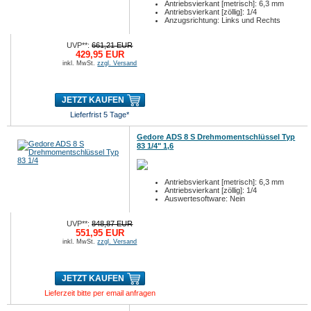
Antriebsvierkant [metrisch]: 6,3 mm
Antriebsvierkant [zöllig]: 1/4
Anzugsrichtung: Links und Rechts
UVP**:
661,21 EUR
429,95 EUR
inkl. MwSt.
zzgl. Versand
JETZT KAUFEN
Lieferfrist 5 Tage*
Gedore ADS 8 S Drehmomentschlüssel Typ
83 1/4" 1,6
Antriebsvierkant [metrisch]: 6,3 mm
Antriebsvierkant [zöllig]: 1/4
Auswertesoftware: Nein
UVP**:
848,87 EUR
551,95 EUR
inkl. MwSt.
zzgl. Versand
JETZT KAUFEN
Lieferzeit bitte per email anfragen