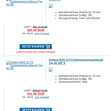
Antriebsvierkant [metrisch]: 10 mm
Antriebsvierkant [zöllig]: 3/8
Anzugsrichtung: Links und Rechts
UVP**:
661,21 EUR
429,95 EUR
inkl. MwSt.
zzgl. Versand
JETZT KAUFEN
Lieferzeit bitte per email anfragen
Gedore ADS 12 FS Drehmomentschlüssel
Typ 83 3/8" 5
Antriebsvierkant [metrisch]: 10 mm
Antriebsvierkant [zöllig]: 3/8
Auswertesoftware: Nein
UVP**:
848,87 EUR
551,95 EUR
inkl. MwSt.
zzgl. Versand
JETZT KAUFEN