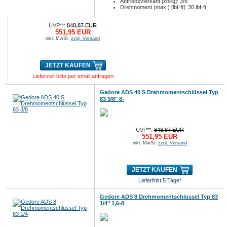
Antriebsvierkant [zöllig]: 3/8
Drehmoment (max.) [lbf·ft]: 30 lbf·ft
UVP**:
848,87 EUR
551,95 EUR
inkl. MwSt.
zzgl. Versand
JETZT KAUFEN
Lieferzeit bitte per email anfragen
Gedore ADS 40 S Drehmomentschlüssel Typ
83 3/8" 8-
UVP**:
848,87 EUR
551,95 EUR
inkl. MwSt.
zzgl. Versand
JETZT KAUFEN
Lieferfrist 5 Tage*
Gedore ADS 8 Drehmomentschlüssel Typ 83
1/4" 1,6-8