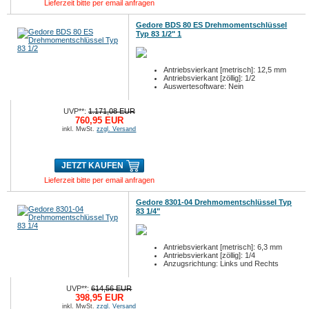
Lieferzeit bitte per email anfragen
Gedore BDS 80 ES Drehmomentschlüssel
Typ 83 1/2" 1
Antriebsvierkant [metrisch]: 12,5 mm
Antriebsvierkant [zöllig]: 1/2
Auswertesoftware: Nein
UVP**:
1.171,08 EUR
760,95 EUR
inkl. MwSt.
zzgl. Versand
JETZT KAUFEN
Lieferzeit bitte per email anfragen
Gedore 8301-04 Drehmomentschlüssel Typ
83 1/4"
Antriebsvierkant [metrisch]: 6,3 mm
Antriebsvierkant [zöllig]: 1/4
Anzugsrichtung: Links und Rechts
UVP**:
614,56 EUR
398,95 EUR
inkl. MwSt.
zzgl. Versand