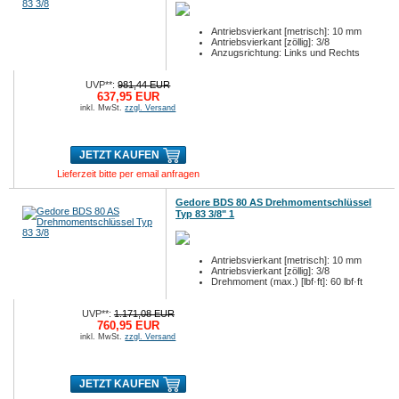
Antriebsvierkant [metrisch]: 10 mm
Antriebsvierkant [zöllig]: 3/8
Anzugsrichtung: Links und Rechts
UVP**:
981,44 EUR
637,95 EUR
inkl. MwSt.
zzgl. Versand
JETZT KAUFEN
Lieferzeit bitte per email anfragen
Gedore BDS 80 AS Drehmomentschlüssel
Typ 83 3/8" 1
Antriebsvierkant [metrisch]: 10 mm
Antriebsvierkant [zöllig]: 3/8
Drehmoment (max.) [lbf·ft]: 60 lbf·ft
UVP**:
1.171,08 EUR
760,95 EUR
inkl. MwSt.
zzgl. Versand
JETZT KAUFEN