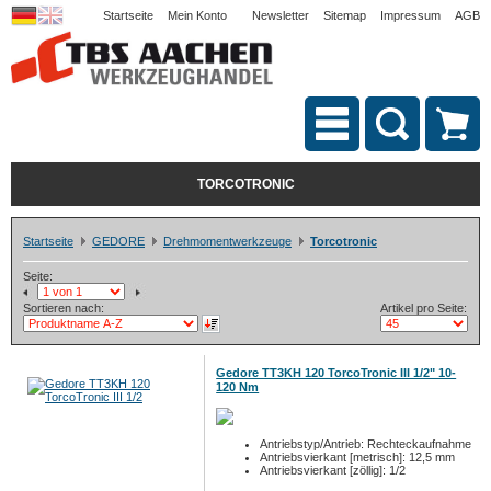
Startseite
Mein Konto
Newsletter
Sitemap
Impressum
AGB
TORCOTRONIC
Startseite
GEDORE
Drehmomentwerkzeuge
Torcotronic
Seite:
Sortieren nach:
Artikel pro Seite:
Gedore TT3KH 120 TorcoTronic III 1/2" 10-
120 Nm
Antriebstyp/Antrieb: Rechteckaufnahme
Antriebsvierkant [metrisch]: 12,5 mm
Antriebsvierkant [zöllig]: 1/2