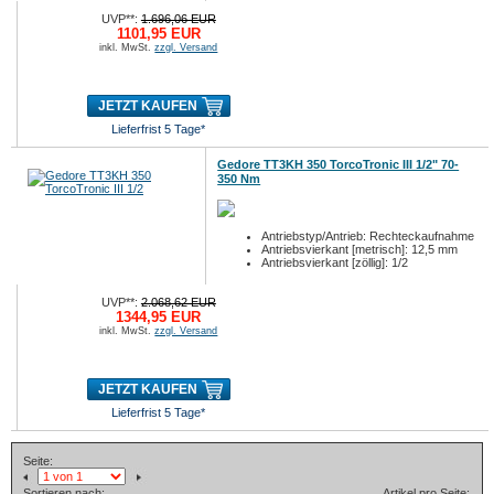
UVP**:
1.696,06 EUR
1101,95 EUR
inkl. MwSt.
zzgl. Versand
JETZT KAUFEN
Lieferfrist 5 Tage*
Gedore TT3KH 350 TorcoTronic III 1/2" 70-
350 Nm
Antriebstyp/Antrieb: Rechteckaufnahme
Antriebsvierkant [metrisch]: 12,5 mm
Antriebsvierkant [zöllig]: 1/2
UVP**:
2.068,62 EUR
1344,95 EUR
inkl. MwSt.
zzgl. Versand
JETZT KAUFEN
Lieferfrist 5 Tage*
Seite:
Sortieren nach:
Artikel pro Seite: