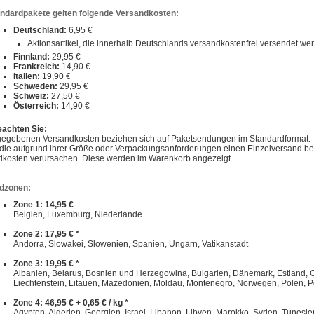
andardpakete gelten folgende Versandkosten:
Deutschland:
6,95 €
Aktionsartikel, die innerhalb Deutschlands versandkostenfrei versendet w
Finnland:
29,95 €
Frankreich:
14,90 €
Italien:
19,90 €
Schweden:
29,95 €
Schweiz:
27,50 €
Österreich:
14,90 €
eachten Sie:
gegebenen Versandkosten beziehen sich auf Paketsendungen im Standardformat.
, die aufgrund ihrer Größe oder Verpackungsanforderungen einen Einzelversand 
dkosten verursachen. Diese werden im Warenkorb angezeigt.
dzonen:
Zone 1: 14,95 €
Belgien, Luxemburg, Niederlande
Zone 2: 17,95 € *
Andorra, Slowakei, Slowenien, Spanien, Ungarn, Vatikanstadt
Zone 3: 19,95 € *
Albanien, Belarus, Bosnien und Herzegowina, Bulgarien, Dänemark, Estland, Gibra
Liechtenstein, Litauen, Mazedonien, Moldau, Montenegro, Norwegen, Polen, P
Zone 4: 46,95 € + 0,65 € / kg *
Ägypten, Algerien, Georgien, Israel, Libanon, Libyen, Marokko, Syrien, Tunesie