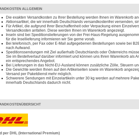
ANDKOSTEN ALLGEMEIN
Die exakten Versandkosten zu Ihrer Bestellung werden Ihnen im Warenkorb an
Aktionsartikel, die wir innerhalb Deutschlands versandkostenfrei versenden, s
Für Artikel, die aufgrund Ihrer Beschaffenheit oder Verpackung einen Einzelve
Versandkosten anfallen. Diese werden Ihnen im Warenkorb angezeigt.
Inseln sind bei Speditionslieferungen von der Frei-Haus-Regelung ausgenomm
für die Insellieferung informieren wir Sie gerne vorab.
Bei telefonisch, per Fax oder E-Mail aufgegebenen Bestellungen sowie bei B2B
nach Aufwand.
Speditionssendungen mit Ziel außerhalb Deutschlands oder Österreichs müssen
Sie im Bestellverlauf darüber informiert und können uns Ihren Warenkorb als 
ein entsprechendes Angebot.
Bei Lieferungen in das Nicht-EU-Ausland können zusätzliche Zölle, Steuern u
Die Gewichte werden Ihnen auf den Artikelseiten sowie im Warenkorb angezeigt
Versand per Paketdienst mehr möglich.
Schwerere Sendungen mit Einzelartikeln unter 30 kg werden auf mehrere Paket
innerhalb Deutschlands dadurch nicht.
ANDKOSTENÜBERSICHT
d per DHL (International Premium)