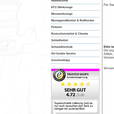
Hebetechnik
Für St
KFZ-Werkzeuge
Messwerkzeuge
Montagerollbretter & Rollhocker
Polieren
Rostschutzmittel & Chemie
Schleifmittel
Bitte b
Schweißtechnik
Die an
AU-Geräte Service
Artikel
Versan
Geschenktipp
Versan