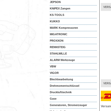
JEPSON
VERS
KNIPEX Zangen
KS-TOOLS
KUKKO
MARK Kompressoren
MIGATRONIC
PROXXON
RENNSTEIG
STAHLWILLE
ALARM Werkzeuge
VBW
VIGOR
Blechbearbeitung
VERS
Drehmomentschlüssel
Drucklufttechnik
Gase
Generatoren, Stromerzeuger
Versan