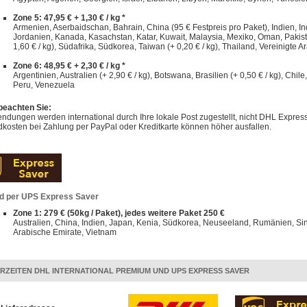
Zone 5: 47,95 € + 1,30 € / kg *
Armenien, Aserbaidschan, Bahrain, China (95 € Festpreis pro Paket), Indien, Indo
Jordanien, Kanada, Kasachstan, Katar, Kuwait, Malaysia, Mexiko, Oman, Pakist
1,60 € / kg), Südafrika, Südkorea, Taiwan (+ 0,20 € / kg), Thailand, Vereinigte A
Zone 6: 48,95 € + 2,30 € / kg *
Argentinien, Australien (+ 2,90 € / kg), Botswana, Brasilien (+ 0,50 € / kg), Chi
Peru, Venezuela
 beachten Sie:
dungen werden international durch Ihre lokale Post zugestellt, nicht DHL Express
kosten bei Zahlung per PayPal oder Kreditkarte können höher ausfallen.
d per UPS Express Saver
Zone 1: 279 € (50kg / Paket), jedes weitere Paket 250 €
Australien, China, Indien, Japan, Kenia, Südkorea, Neuseeland, Rumänien, Sin
Arabische Emirate, Vietnam
ERZEITEN DHL INTERNATIONAL PREMIUM UND UPS EXPRESS SAVER