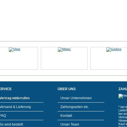
ERVICE
ÜBER UNS
ZAH
Vertrag widerrufen
Unser Unternehmen
Versand & Lieferung
Zahlungsarten etc.
* bei 
Liefe
bei a
FAQ
Kontakt
Vertr
Hinwe
Kauf 
So wird bestellt
Unser Team