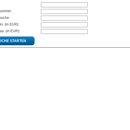
nummer:
tsuche:
in. (in EUR):
ax. (in EUR):
UCHE STARTEN