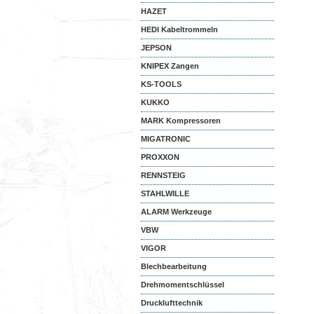
HAZET
HEDI Kabeltrommeln
JEPSON
KNIPEX Zangen
KS-TOOLS
KUKKO
MARK Kompressoren
MIGATRONIC
PROXXON
RENNSTEIG
STAHLWILLE
ALARM Werkzeuge
VBW
VIGOR
Blechbearbeitung
Drehmomentschlüssel
Drucklufttechnik