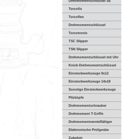
Drehmomentschlüssel SE
Torcofix
Torcoflex
Drehmomentschlüssel
DREMASTER
Torcotronic
TSC Slipper
TSN Slipper
Drehmomentschlüssel mit Uhr
Knick-Drehmomentschlüssel
Einsteckwerkzeuge 9x12
Einsteckwerkzeuge 14x18
Sonstige Einsteckwerkzeuge
Pilzköpfe
Drehmomentschrauber
Drehmoment T-Griffe
Drehmomentvervielfältiger
Elektronische Prüfgeräte
Zubehör