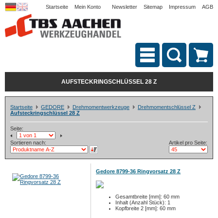
Startseite
Mein Konto
Newsletter
Sitemap
Impressum
AGB
AUFSTECKRINGSCHLÜSSEL 28 Z
Startseite
GEDORE
Drehmomentwerkzeuge
Drehmomentschlüssel Z
Aufsteckringschlüssel 28 Z
Seite:
Sortieren nach:
Artikel pro Seite:
Gedore 8799-36 Ringvorsatz 28 Z
Gesamtbreite [mm]: 60 mm
Inhalt (Anzahl Stück): 1
Kopfbreite 2 [mm]: 60 mm