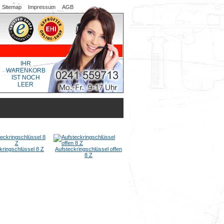
Sitemap
Impressum
AGB
IHR
WARENKORB
IST NOCH
LEER
kringschlüssel 8 Z
Aufsteckringschlüssel offen
8 Z