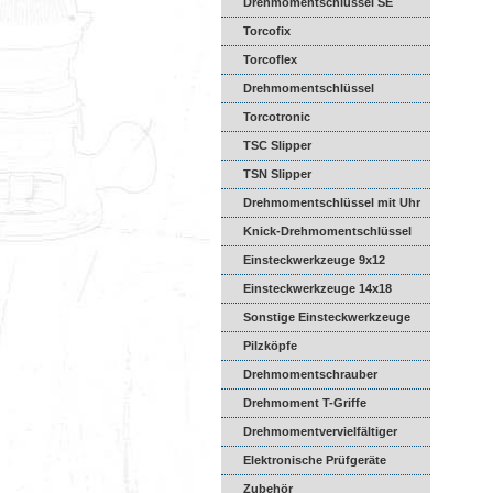
Drehmomentschlüssel SE
Torcofix
Torcoflex
Drehmomentschlüssel
DREMASTER
Torcotronic
TSC Slipper
TSN Slipper
Drehmomentschlüssel mit Uhr
Knick-Drehmomentschlüssel
Einsteckwerkzeuge 9x12
Einsteckwerkzeuge 14x18
Sonstige Einsteckwerkzeuge
Pilzköpfe
Drehmomentschrauber
Drehmoment T-Griffe
Drehmomentvervielfältiger
Elektronische Prüfgeräte
Zubehör