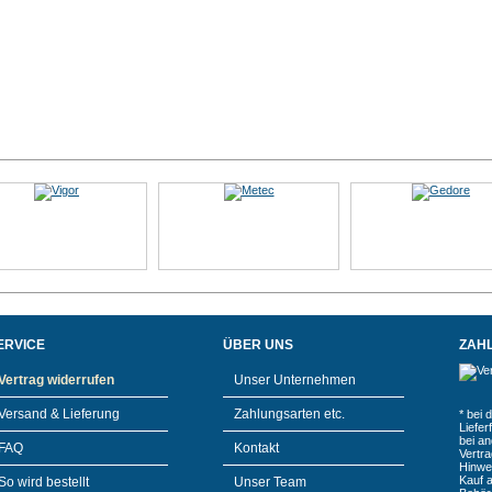
ERVICE
ÜBER UNS
ZAH
Vertrag widerrufen
Unser Unternehmen
Versand & Lieferung
Zahlungsarten etc.
* bei 
Liefe
bei a
FAQ
Kontakt
Vertr
Hinwe
Kauf 
So wird bestellt
Unser Team