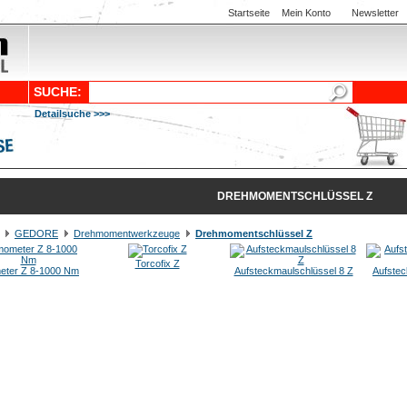
Startseite
Mein Konto
Newsletter
SUCHE:
Detailsuche >>>
DREHMOMENTSCHLÜSSEL Z
GEDORE
Drehmomentwerkzeuge
Drehmomentschlüssel Z
Torcofix Z
ter Z 8-1000 Nm
Aufsteckmaulschlüssel 8 Z
Aufstec