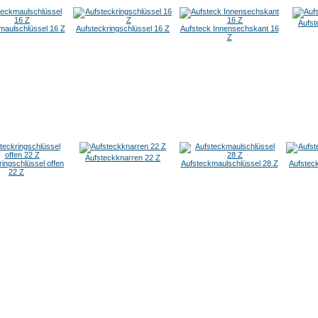
Aufst
maulschlüssel 16 Z
Aufsteckringschlüssel 16 Z
Aufsteck Innensechskant 16
Z
Aufsteckknarren 22 Z
ringschlüssel offen
Aufsteckmaulschlüssel 28 Z
Aufsteck
22 Z