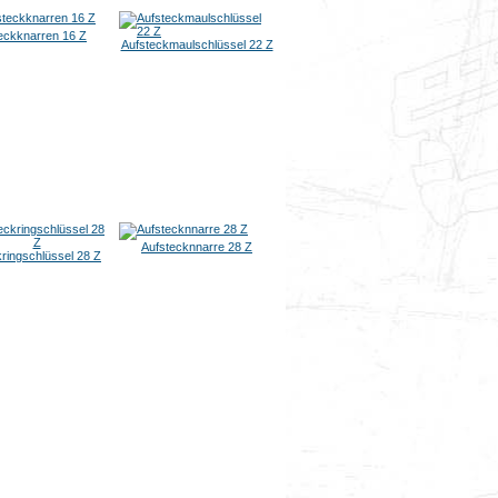
eckknarren 16 Z
Aufsteckmaulschlüssel 22 Z
Aufstecknnarre 28 Z
ringschlüssel 28 Z