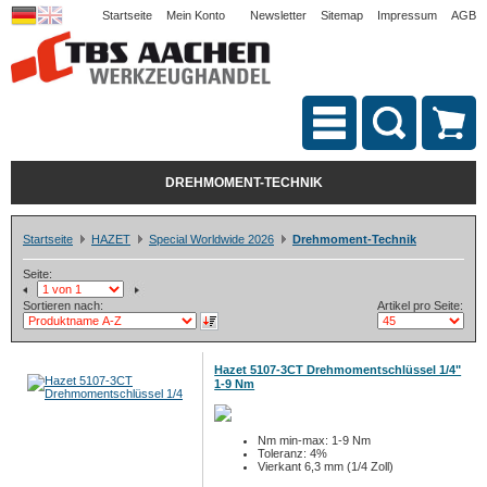
Startseite
Mein Konto
Newsletter
Sitemap
Impressum
AGB
DREHMOMENT-TECHNIK
Startseite
HAZET
Special Worldwide 2026
Drehmoment-Technik
Seite:
Sortieren nach:
Artikel pro Seite:
Hazet 5107-3CT Drehmomentschlüssel 1/4"
1-9 Nm
Nm min-max: 1-9 Nm
Toleranz: 4%
Vierkant 6,3 mm (1/4 Zoll)