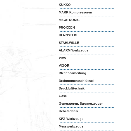
KUKKO
MARK Kompressoren
MIGATRONIC
PROXXON
RENNSTEIG
STAHLWILLE
ALARM Werkzeuge
VBW
VIGOR
Blechbearbeitung
Drehmomentschlüssel
Drucklufttechnik
Gase
Generatoren, Stromerzeuger
Hebetechnik
KFZ-Werkzeuge
Messwerkzeuge