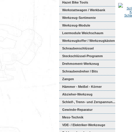
Hazet Bike Tools
Werkstattwagen / Werkbank
K
Schl
Werkzeug-Sortimente
Werkzeug-Module
Weichschaumeinl...
Leermodule Weichschaum
Werkzeugkoffer / Werkzeugkästen
Schraubenschlüssel
Steckschlüssel-Programm
Drehmoment-Werkzeug
Schraubendreher / Bits
Zangen
Hämmer - Meißel - Körner
Abzieher-Werkzeug
Schleif-, Trenn- und Zerspannun...
Gewinde-Reparatur
Mess-Technik
VDE- / Elektriker-Werkzeuge