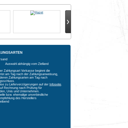
LUNGSARTEN
Auswahl abhängig vom Zielland
der Zahlungsart Vorkasse beginnt die
rfrist am Tag nach der Zahlungsanweisung,
nderen Zahlungsarten am Tag nach
agsschluss.
ise zu Lieferverzögerungen auf der
Infoseite
.
auf Rechnung nach Prüfung für
den, Unis und Unternehmen.
uelle bzw. ehemalige unverbindliche
empfehlung des Herstellers
bleibend