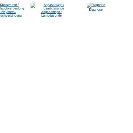
Diagnose
ühlsystem /
Abgasanlage /
auchverbindung
Lambdasonde