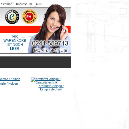
Sitemap
Impressum
AGB
IHR
WARENKORB
IST NOCH
LEER
ntile / Kolben
Kraftstoff-Anlage /
Einspritztechnik