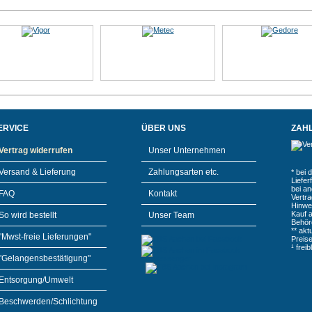
ERVICE
ÜBER UNS
ZAH
Vertrag widerrufen
Unser Unternehmen
Versand & Lieferung
Zahlungsarten etc.
* bei 
Liefe
bei a
FAQ
Kontakt
Vertr
Hinwe
Kauf 
So wird bestellt
Unser Team
Behör
** akt
"Mwst-freie Lieferungen"
Preis
¹ frei
"Gelangensbestätigung"
Entsorgung/Umwelt
Beschwerden/Schlichtung