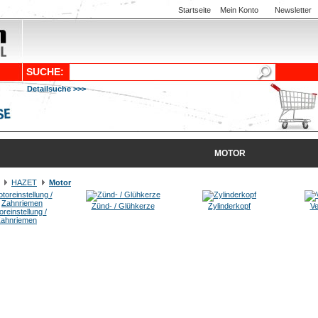
Startseite
Mein Konto
Newsletter
SUCHE:
Detailsuche >>>
MOTOR
HAZET
Motor
Zünd- / Glühkerze
Zylinderkopf
Ve
reinstellung /
ahnriemen