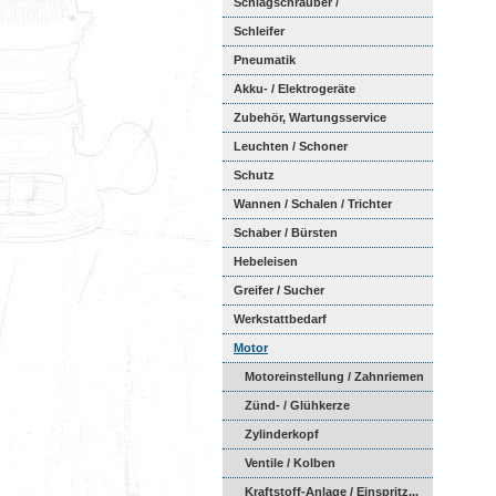
Schlagschrauber /
Ratschenschra...
Schleifer
Pneumatik
Akku- / Elektrogeräte
Zubehör, Wartungsservice
Leuchten / Schoner
Schutz
Wannen / Schalen / Trichter
Schaber / Bürsten
Hebeleisen
Greifer / Sucher
Werkstattbedarf
Motor
Motoreinstellung / Zahnriemen
Zünd- / Glühkerze
Zylinderkopf
Ventile / Kolben
Kraftstoff-Anlage / Einspritz...