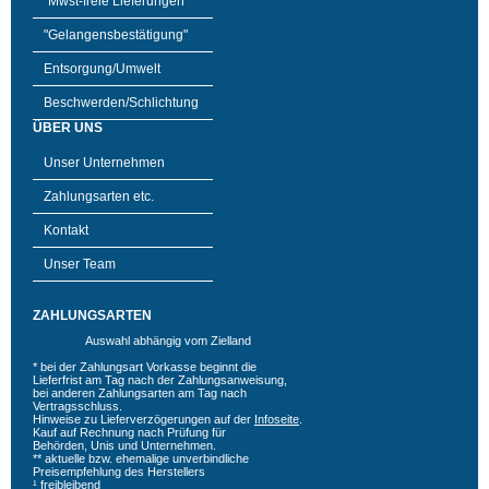
"Mwst-freie Lieferungen"
"Gelangensbestätigung"
Entsorgung/Umwelt
Beschwerden/Schlichtung
ÜBER UNS
Unser Unternehmen
Zahlungsarten etc.
Kontakt
Unser Team
ZAHLUNGSARTEN
Auswahl abhängig vom Zielland
* bei der Zahlungsart Vorkasse beginnt die
Lieferfrist am Tag nach der Zahlungsanweisung,
bei anderen Zahlungsarten am Tag nach
Vertragsschluss.
Hinweise zu Lieferverzögerungen auf der
Infoseite
.
Kauf auf Rechnung nach Prüfung für
Behörden, Unis und Unternehmen.
** aktuelle bzw. ehemalige unverbindliche
Preisempfehlung des Herstellers
¹ freibleibend