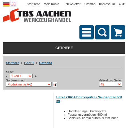
Startseite
Mein Konto
Newsletter
Sitemap
Impressum
AGB
GETRIEBE
Startseite
HAZET
Getriebe
Seite:
Sortieren nach:
Artikel pro Seite:
Hazet 2162-4 Druckspritze / Saugspritze 500
ml
Hochleistungs-Druckspritze
Fassungsvermögen: 500 ml
Schlauch 12 mm außen, 9 mm innen