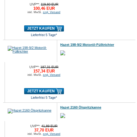
...
UVP**:
119,60 EUR
100,46 EUR
inkl. MwSt.
zzgl. Versand
JETZT KAUFEN
Lieferfrist 5 Tage*
Hazet 198-9/2 Motoröl-Fülltrichter
UVP**:
187,31 EUR
157,34 EUR
inkl. MwSt.
zzgl. Versand
JETZT KAUFEN
Lieferfrist 5 Tage*
Hazet 2160 Ölspritzkanne
UVP**:
41,89 EUR
37,70 EUR
inkl. MwSt.
zzgl. Versand