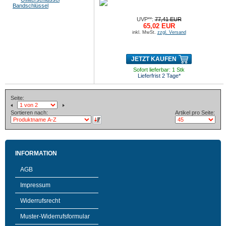
UVP**:
77,41 EUR
65,02 EUR
inkl. MwSt.
zzgl. Versand
JETZT KAUFEN
Sofort lieferbar: 1 Stk
Lieferfrist 2 Tage*
Seite:
Sortieren nach:
Artikel pro Seite:
INFORMATION
AGB
Impressum
Widerrufsrecht
Muster-Widerrufsformular