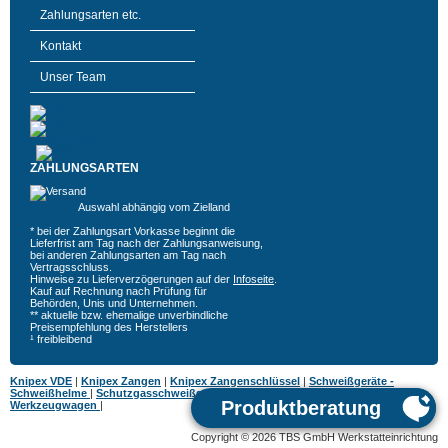
Zahlungsarten etc.
Kontakt
Unser Team
ZAHLUNGSARTEN
Auswahl abhängig vom Zielland
* bei der Zahlungsart Vorkasse beginnt die
Lieferfrist am Tag nach der Zahlungsanweisung,
bei anderen Zahlungsarten am Tag nach
Vertragsschluss.
Hinweise zu Lieferverzögerungen auf der
Infoseite
.
Kauf auf Rechnung nach Prüfung für
Behörden, Unis und Unternehmen.
** aktuelle bzw. ehemalige unverbindliche
Preisempfehlung des Herstellers
¹ freibleibend
Knipex VDE
|
Knipex Zangen
|
Knipex Zangenschlüssel
|
Schweißgeräte -
Schweißhelme
|
Schutzgasschweißgeräte
|
MIG MAG Schweißgeräte
|
Hazet
Werkzeugwagen
|
Copyright © 2026 TBS GmbH Werkstatteinrichtung