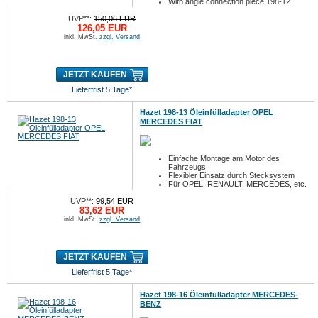
With angle connection piece 198-12
UVP**:
150,06 EUR
126,05 EUR
inkl. MwSt.
zzgl. Versand
JETZT KAUFEN
Lieferfrist 5 Tage*
Hazet 198-13 Öleinfülladapter OPEL
MERCEDES FIAT
Einfache Montage am Motor des
Fahrzeugs
Flexibler Einsatz durch Stecksystem
Für OPEL, RENAULT, MERCEDES, etc.
UVP**:
99,54 EUR
83,62 EUR
inkl. MwSt.
zzgl. Versand
JETZT KAUFEN
Lieferfrist 5 Tage*
Hazet 198-16 Öleinfülladapter MERCEDES-
BENZ