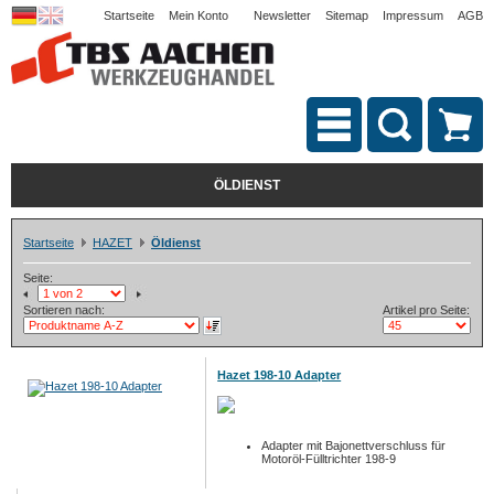
Startseite
Mein Konto
Newsletter
Sitemap
Impressum
AGB
ÖLDIENST
Startseite
HAZET
Öldienst
Seite:
Sortieren nach:
Artikel pro Seite:
Hazet 198-10 Adapter
Adapter mit Bajonettverschluss für
Motoröl-Fülltrichter 198-9