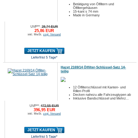
Betätigung von Ölfiltern und
Ölfiltergehäusen
15-kant s 74 mm
Made in Germany
UVP**:
28,74 EUR
25,86 EUR
inkl. MwSt.
zzgl. Versand
JETZT KAUFEN
Lieferfrist 5 Tage*
Hazet 2169/14 Ölfilter-Schlüssel-Satz 14-
teilig
12 Ölfilterschlüssel mit Kanten- und
Rillen-Profil
Decken nahezu alle Fahrzeugtypen ab
Inklusive Bandschlüssel und Mehrz...
UVP**:
472,55 EUR
396,95 EUR
inkl. MwSt.
zzgl. Versand
JETZT KAUFEN
Lieferfrist 5 Tage*