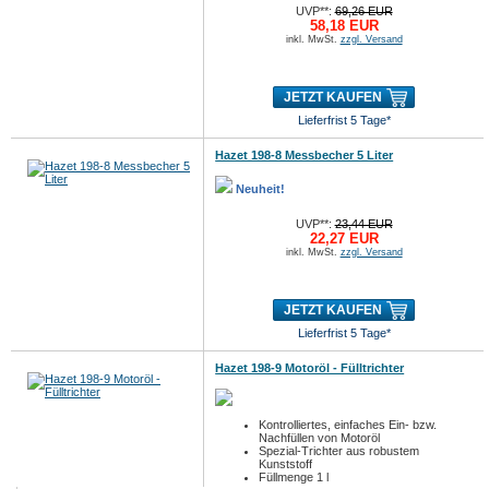
UVP**:
69,26 EUR
58,18 EUR
inkl. MwSt.
zzgl. Versand
JETZT KAUFEN
Lieferfrist 5 Tage*
Hazet 198-8 Messbecher 5 Liter
Neuheit!
UVP**:
23,44 EUR
22,27 EUR
inkl. MwSt.
zzgl. Versand
JETZT KAUFEN
Lieferfrist 5 Tage*
Hazet 198-9 Motoröl - Fülltrichter
Kontrolliertes, einfaches Ein- bzw.
Nachfüllen von Motoröl
Spezial-Trichter aus robustem
Kunststoff
Füllmenge 1 l