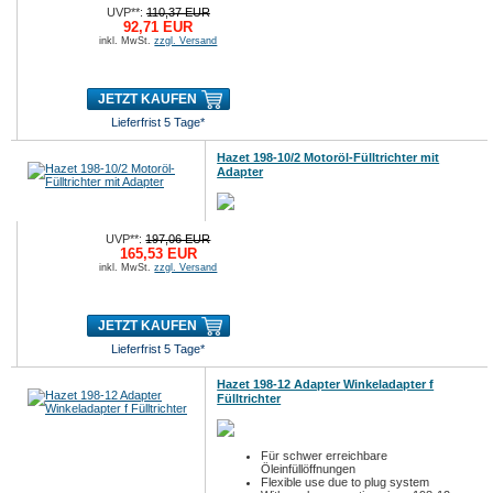
UVP**:
110,37 EUR
92,71 EUR
inkl. MwSt.
zzgl. Versand
JETZT KAUFEN
Lieferfrist 5 Tage*
Hazet 198-10/2 Motoröl-Fülltrichter mit
Adapter
UVP**:
197,06 EUR
165,53 EUR
inkl. MwSt.
zzgl. Versand
JETZT KAUFEN
Lieferfrist 5 Tage*
Hazet 198-12 Adapter Winkeladapter f
Fülltrichter
Für schwer erreichbare
Öleinfüllöffnungen
Flexible use due to plug system