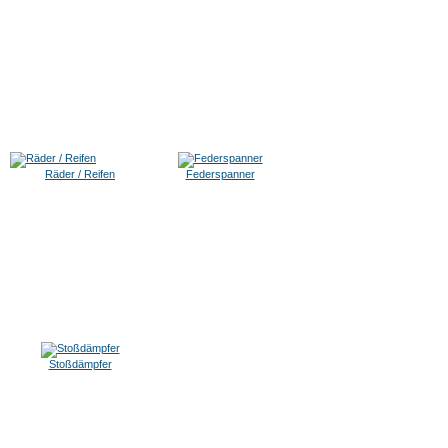
Räder / Reifen
Federspanner
Stoßdämpfer