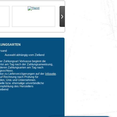
LUNGSARTEN
Auswahl abhängig vom Zielland
der Zahlungsart Vorkasse beginnt die
rfrist am Tag nach der Zahlungsanweisung,
nderen Zahlungsarten am Tag nach
agsschluss.
ise zu Lieferverzögerungen auf der
Infoseite
.
auf Rechnung nach Prüfung für
den, Unis und Unternehmen.
uelle bzw. ehemalige unverbindliche
empfehlung des Herstellers
bleibend