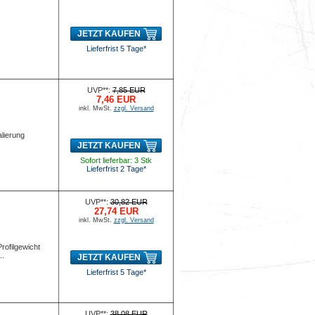
JETZT KAUFEN
Lieferfrist 5 Tage*
UVP**:
7,85 EUR
7,46 EUR
inkl. MwSt.
zzgl. Versand
lierung
JETZT KAUFEN
Sofort lieferbar: 3 Stk
Lieferfrist 2 Tage*
UVP**:
30,82 EUR
27,74 EUR
inkl. MwSt.
zzgl. Versand
rofilgewicht
..
JETZT KAUFEN
Lieferfrist 5 Tage*
UVP**:
38,08 EUR