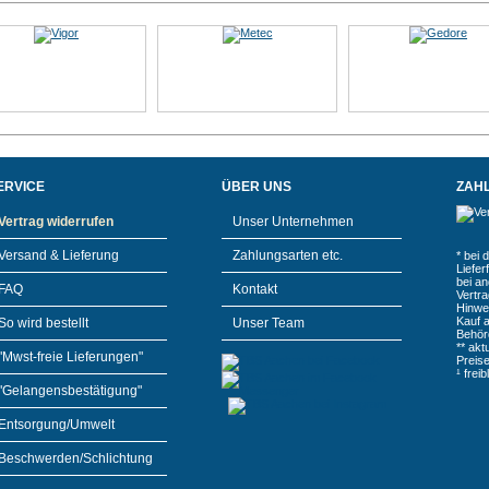
ERVICE
ÜBER UNS
ZAH
Vertrag widerrufen
Unser Unternehmen
Versand & Lieferung
Zahlungsarten etc.
* bei 
Liefe
bei a
FAQ
Kontakt
Vertr
Hinwe
Kauf 
So wird bestellt
Unser Team
Behör
** akt
"Mwst-freie Lieferungen"
Preis
¹ frei
"Gelangensbestätigung"
Entsorgung/Umwelt
Beschwerden/Schlichtung