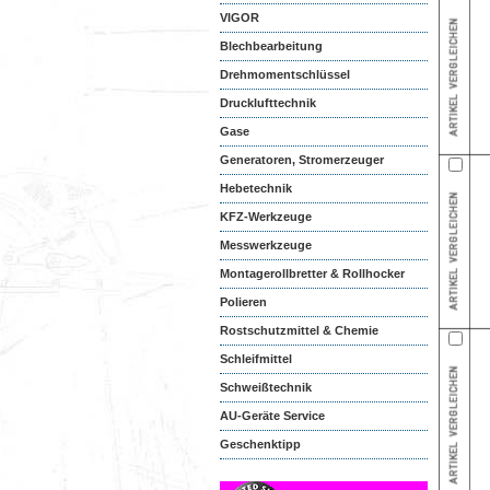
VIGOR
Blechbearbeitung
Drehmomentschlüssel
Drucklufttechnik
Gase
Generatoren, Stromerzeuger
Hebetechnik
KFZ-Werkzeuge
Messwerkzeuge
Montagerollbretter & Rollhocker
Polieren
Rostschutzmittel & Chemie
Schleifmittel
Schweißtechnik
AU-Geräte Service
Geschenktipp