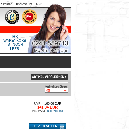
Sitemap
Impressum
AGB
IHR
WARENKORB
IST NOCH
LEER
Artikel pro Seite:
UVP**:
168,86 EUR
141,84 EUR
inkl. MwSt.
zzgl. Versand
JETZT KAUFEN