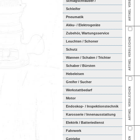
Schlagschrauber /
Ratschenschra...
Schleifer
Pneumatik
Akku- / Elektrogeräte
Zubehör, Wartungsservice
Leuchten / Schoner
Schutz
Wannen / Schalen / Trichter
Schaber / Bürsten
Hebeleisen
Greifer / Sucher
Werkstattbedarf
Motor
Endoskop- / Inspektionstechnik
Karosserie / Innenausstattung
Elektrik / Batteriedienst
Fahrwerk
Getriebe