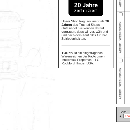
Unser Shop trägt seit mehr als
20
Jahren
das Trusted Shops
Gütesiegel. Sie können darauf
vertrauen, dass wir vor, während
und nach dem Kauf alles für Ihre
Zufriedenheit tun.
TORX®
ist ein eingetragenes
Warenzeichen der Fa.Acument
Intellectual Properties, LLC
Rockford, Illinois, USA.
Seite: