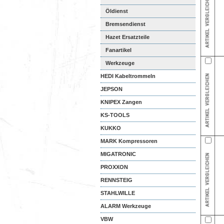
Öldienst
Bremsendienst
Hazet Ersatzteile
Fanartikel
Werkzeuge
HEDI Kabeltrommeln
JEPSON
KNIPEX Zangen
KS-TOOLS
KUKKO
MARK Kompressoren
MIGATRONIC
PROXXON
RENNSTEIG
STAHLWILLE
ALARM Werkzeuge
VBW