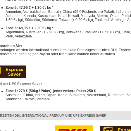
Zone 5: 47,95 € + 1,30 € / kg *
Armenien, Aserbaidschan, Bahrain, China (95 € Festpreis pro Paket), Indien, Indo
Jordanien, Kanada, Kasachstan, Katar, Kuwait, Malaysia, Mexiko, Oman, Pakist
1,60 € / kg), Südafrika, Südkorea, Taiwan (+ 0,20 € / kg), Thailand, Vereinigte A
Zone 6: 48,95 € + 2,30 € / kg *
Argentinien, Australien (+ 2,90 € / kg), Botswana, Brasilien (+ 0,50 € / kg), Chi
Peru, Venezuela
 beachten Sie:
dungen werden international durch Ihre lokale Post zugestellt, nicht DHL Express
kosten bei Zahlung per PayPal oder Kreditkarte können höher ausfallen.
d per UPS Express Saver
Zone 1: 279 € (50kg / Paket), jedes weitere Paket 250 €
Australien, China, Indien, Japan, Kenia, Südkorea, Neuseeland, Rumänien, Sin
Arabische Emirate, Vietnam
ERZEITEN DHL INTERNATIONAL PREMIUM UND UPS EXPRESS SAVER