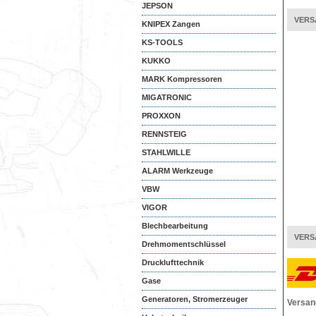
JEPSON
VERS
KNIPEX Zangen
KS-TOOLS
KUKKO
MARK Kompressoren
MIGATRONIC
PROXXON
RENNSTEIG
STAHLWILLE
ALARM Werkzeuge
VBW
VIGOR
Blechbearbeitung
VERS
Drehmomentschlüssel
Drucklufttechnik
Gase
Generatoren, Stromerzeuger
Versan