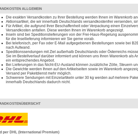
ANDKOSTEN ALLGEMEIN
Die exakten Versandkosten zu Ihrer Bestellung werden Ihnen im Warenkorb an
Aktionsartikel, die wir innerhalb Deutschlands versandkostenfrei versenden, s
Für Artikel, die aufgrund Ihrer Beschaffenheit oder Verpackung einen Einzelve
Versandkosten anfallen. Diese werden Ihnen im Warenkorb angezeigt.
Inseln sind bei Speditionslieferungen von der Frei-Haus-Regelung ausgenomm
für die Insellieferung informieren wir Sie gerne vorab.
Bei telefonisch, per Fax oder E-Mail aufgegebenen Bestellungen sowie bei B2B
nach Aufwand.
Speditionssendungen mit Ziel außerhalb Deutschlands oder Österreichs müssen
Sie im Bestellverlauf darüber informiert und können uns Ihren Warenkorb als 
ein entsprechendes Angebot.
Bei Lieferungen in das Nicht-EU-Ausland können zusätzliche Zölle, Steuern u
Die Gewichte werden Ihnen auf den Artikelseiten sowie im Warenkorb angezeigt
Versand per Paketdienst mehr möglich.
Schwerere Sendungen mit Einzelartikeln unter 30 kg werden auf mehrere Paket
innerhalb Deutschlands dadurch nicht.
ANDKOSTENÜBERSICHT
d per DHL (International Premium)