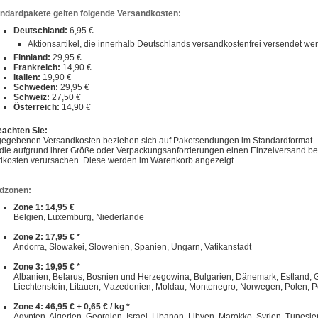
andardpakete gelten folgende Versandkosten:
Deutschland:
6,95 €
Aktionsartikel, die innerhalb Deutschlands versandkostenfrei versendet w
Finnland:
29,95 €
Frankreich:
14,90 €
Italien:
19,90 €
Schweden:
29,95 €
Schweiz:
27,50 €
Österreich:
14,90 €
eachten Sie:
gegebenen Versandkosten beziehen sich auf Paketsendungen im Standardformat.
, die aufgrund ihrer Größe oder Verpackungsanforderungen einen Einzelversand 
dkosten verursachen. Diese werden im Warenkorb angezeigt.
dzonen:
Zone 1: 14,95 €
Belgien, Luxemburg, Niederlande
Zone 2: 17,95 € *
Andorra, Slowakei, Slowenien, Spanien, Ungarn, Vatikanstadt
Zone 3: 19,95 € *
Albanien, Belarus, Bosnien und Herzegowina, Bulgarien, Dänemark, Estland, Gibra
Liechtenstein, Litauen, Mazedonien, Moldau, Montenegro, Norwegen, Polen, P
Zone 4: 46,95 € + 0,65 € / kg *
Ägypten, Algerien, Georgien, Israel, Libanon, Libyen, Marokko, Syrien, Tunesie