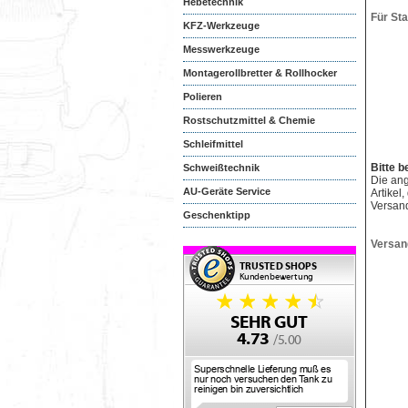
Hebetechnik
Für St
KFZ-Werkzeuge
Messwerkzeuge
Montagerollbretter & Rollhocker
Polieren
Rostschutzmittel & Chemie
Schleifmittel
Bitte b
Schweißtechnik
Die an
AU-Geräte Service
Artikel
Versan
Geschenktipp
Versan