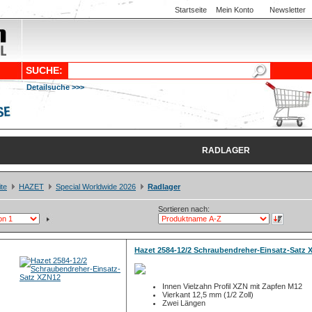
Startseite
Mein Konto
Newsletter
SUCHE:
Detailsuche >>>
RADLAGER
ite
HAZET
Special Worldwide 2026
Radlager
Sortieren nach:
Hazet 2584-12/2 Schraubendreher-Einsatz-Satz 
Innen Vielzahn Profil XZN mit Zapfen M12
Vierkant 12,5 mm (1/2 Zoll)
Zwei Längen