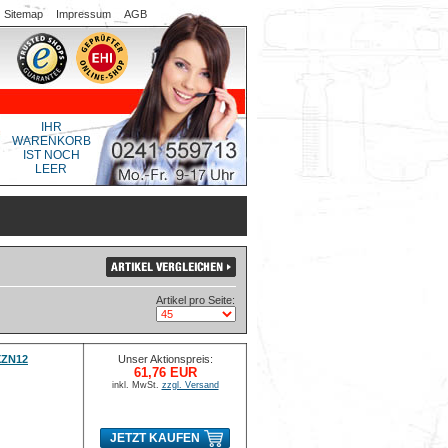
Sitemap
Impressum
AGB
IHR
WARENKORB
IST NOCH
LEER
Artikel pro Seite:
XZN12
Unser Aktionspreis:
61,76 EUR
inkl. MwSt.
zzgl. Versand
JETZT KAUFEN