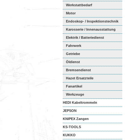
Werkstattbedarf
Motor
Endoskop- / Inspektionstechnik
Karosserie / Innenausstattung
Elektrik / Batteriedienst
Fahrwerk
Getriebe
Öldienst
Bremsendienst
Hazet Ersatzteile
Fanartikel
Werkzeuge
HEDI Kabeltrommeln
JEPSON
KNIPEX Zangen
KS-TOOLS
KUKKO