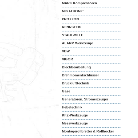
MARK Kompressoren
MIGATRONIC
PROXXON
RENNSTEIG
STAHLWILLE
ALARM Werkzeuge
VBW
VIGOR
Blechbearbeitung
Drehmomentschlüssel
Drucklufttechnik
Gase
Generatoren, Stromerzeuger
Hebetechnik
KFZ-Werkzeuge
Messwerkzeuge
Montagerollbretter & Rollhocker