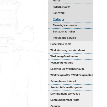
Motor
Reifen, Räder
Fahrwerk
Radlager
Elektrik, Karosserie
Schlauchaufroller
Pneumatic Service
Hazet Bike Tools
Werkstattwagen / Werkbank
Werkzeug-Sortimente
Werkzeug-Module
Weichschaumeinl...
Leermodule Weichschaum
Werkzeugkoffer / Werkzeugkästen
Schraubenschlüssel
Steckschlüssel-Programm
Drehmoment-Werkzeug
Schraubendreher / Bits
Zangen