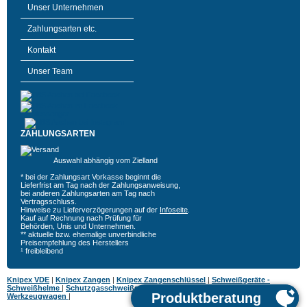
Unser Unternehmen
Zahlungsarten etc.
Kontakt
Unser Team
ZAHLUNGSARTEN
Auswahl abhängig vom Zielland
* bei der Zahlungsart Vorkasse beginnt die
Lieferfrist am Tag nach der Zahlungsanweisung,
bei anderen Zahlungsarten am Tag nach
Vertragsschluss.
Hinweise zu Lieferverzögerungen auf der
Infoseite
.
Kauf auf Rechnung nach Prüfung für
Behörden, Unis und Unternehmen.
** aktuelle bzw. ehemalige unverbindliche
Preisempfehlung des Herstellers
¹ freibleibend
Knipex VDE
|
Knipex Zangen
|
Knipex Zangenschlüssel
|
Schweißgeräte -
Schweißhelme
|
Schutzgasschweißgeräte
|
MIG MAG Schweißgeräte
|
Hazet
Werkzeugwagen
|