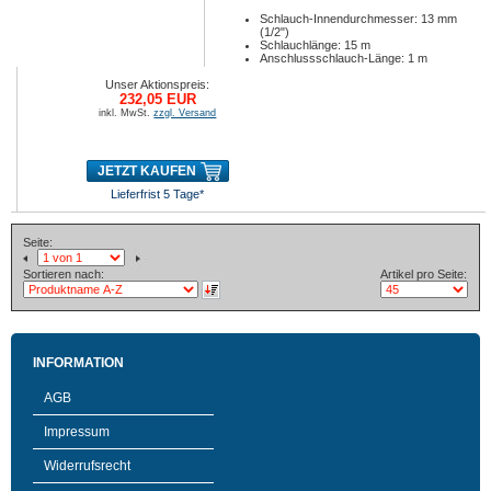
Schlauch-Innendurchmesser: 13 mm
(1/2")
Schlauchlänge: 15 m
Anschlussschlauch-Länge: 1 m
Unser Aktionspreis:
232,05 EUR
inkl. MwSt.
zzgl. Versand
JETZT KAUFEN
Lieferfrist 5 Tage*
Seite:
Sortieren nach:
Artikel pro Seite:
INFORMATION
AGB
Impressum
Widerrufsrecht