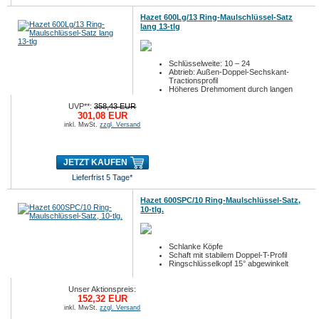
Hazet 600Lg/13 Ring-Maulschlüssel-Satz
lang 13-tlg
Schlüsselweite: 10 – 24
Abtrieb: Außen-Doppel-Sechskant-
Tractionsprofil
Höheres Drehmoment durch langen
Hebe...
UVP**:
358,43 EUR
301,08 EUR
inkl. MwSt.
zzgl. Versand
JETZT KAUFEN
Lieferfrist 5 Tage*
Hazet 600SPC/10 Ring-Maulschlüssel-Satz,
10-tlg.
Schlanke Köpfe
Schaft mit stabilem Doppel-T-Profil
Ringschlüsselkopf 15° abgewinkelt
Unser Aktionspreis:
152,32 EUR
inkl. MwSt.
zzgl. Versand