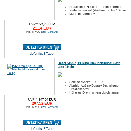
Praktischer Helfer im Taschenformat
Stufenschlüssel (Vierkant): 6 bis 10 mm
Made In Germany
UVP**:
22,25 EUR
21,14 EUR
inkl. MwSt.
zzgl. Versand
JETZT KAUFEN
Lieferfrist 5 Tage*
Hazet 600Lg/10 Ring-Maulschlüssel-Satz
lang 10-tlg
Schlüsselweite: 10 – 19
Abtrieb: Außen-Doppel-Sechskant-
Tractionsprofil
Höheres Drehmoment durch langen
Hebe...
UVP**:
247,04 EUR
207,52 EUR
inkl. MwSt.
zzgl. Versand
JETZT KAUFEN
Lieferfrist 5 Tage*