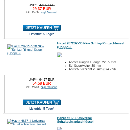
UVP**:
32,96 EUR
29,67 EUR
inkl. MwSt.
zzgl. Versand
JETZT KAUFEN
Lieferfrist 5 Tage*
Hazet 2872SZ-30 Nkw Schlag-Ringschlüssel
(Doppel-6
Abmessungen / Länge: 225.5 mm
Schlüsselweite: 30 mm
Antrieb: Vierkant 20 mm (3/4 Zoll)
UVP**:
64,97 EUR
54,58 EUR
inkl. MwSt.
zzgl. Versand
JETZT KAUFEN
Lieferfrist 5 Tage*
Hazet 4617-1 Universal
Schaltschrankschlüssel