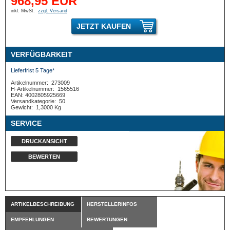
968,95 EUR
inkl. MwSt.
zzgl. Versand
JETZT KAUFEN
VERFÜGBARKEIT
Lieferfrist 5 Tage*
Artikelnummer:
273009
H-Artikelnummer:
1565516
EAN: 4002805925669
Versandkategorie:
50
Gewicht:
1,3000 Kg
SERVICE
DRUCKANSICHT
BEWERTEN
ARTIKELBESCHREIBUNG
HERSTELLERINFOS
EMPFEHLUNGEN
BEWERTUNGEN