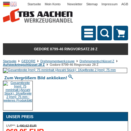
Startseite
Mein Konto
Newsletter
Sitemap
Impressum
AGB
GEDORE 8799-46 RINGVORSATZ 28 Z
Startseite
GEDORE
Drehmomentwerkzeuge
Drehmomentschlüssel Z
Aufsteckringschlüssel 28 Z
Gedore 8799-46 Ringvorsatz 28 Z
Zum Vergrößern Bild anklicken!
UNSER PREIS
UVP**:
1.490,62 EUR