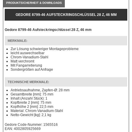
PRODUKTSICHERHEIT & DOWNLOADS
GEDORE 8799-46 AUFSTECKRINGSCHLÜSSEL 28 Z, 46 MM
Gedore 8799-46 Aufsteckringschlüssel 28 Z, 46 mm
MERKMALE:
Zur Lösung schwieriger Montageprobleme
leicht auswechselbar
Chrom-Vanadium-Stahl
Matt verchromt
Mit Fangarretierung
Sondergrößen auf Anfrage
TECHNISCHE MERKMALE:
Antriebsaufnahme, Zapfen-Ø: 28 mm
Gesamtbreite [mm]: 75 mm
Inhalt (Anzahl Stück): 1
Kopfbreite 2 [mm]: 75 mm
Kopfhöhe 2 [mm]: 22,5 mm
Material: Chrom-Vanadium-Stahl
Netto-Gewicht [kg]: 2,1 kg
Gedore Code-Nummer: 1565516
EAN: 4002805925669