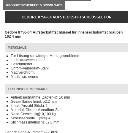
PRODUKTSICHERHEIT & DOWNLOADS
GEDORE 8756-04 AUFSTECKSTIFTSCHLÜSSEL FÜR
INNENSECHSKANTSCHRAUBEN 16Z 4 MM
Gedore 8756-04 Aufsteckstiftschlüssel für Innensechskantschrauben
16Z 4 mm
MERKMALE:
Zur Lösung schwieriger Montageprobleme
leicht auswechselbar
Geschmiedet
Chrom-Vanadium-Stahl
Matt verchromt
Mit Stiftsicherung
TECHNISCHE MERKMALE:
Antriebsaufnahme, Zapfen-Ø: 16 mm
Gesamtlänge [mm]: 52,2 mm
Inhalt (Anzahl Stück): 1
Material: Chrom-Vanadium-Stahl
Netto-Gewicht [kg]: 0,103 kg
Schlüsselweite 1 [mm]: 4
Stichmass [metrisch]: 32,0 mm
Gedore Code-Nummer: 7773820