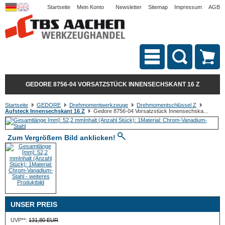
Startseite
Mein Konto
Newsletter
Sitemap
Impressum
AGB
GEDORE 8756-04 VORSATZSTÜCK INNENSECHSKANT 16 Z
Startseite
GEDORE
Drehmomentwerkzeuge
Drehmomentschlüssel Z
Aufsteck Innensechskant 16 Z
Gedore 8756-04 Vorsatzstück Innensechska...
Zum Vergrößern Bild anklicken!
UNSER PREIS
UVP**:
131,80 EUR