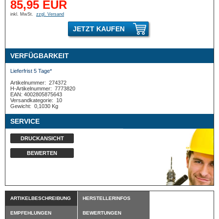
85,95 EUR
inkl. MwSt.
zzgl. Versand
JETZT KAUFEN
VERFÜGBARKEIT
Lieferfrist 5 Tage*
Artikelnummer:
274372
H-Artikelnummer:
7773820
EAN: 4002805875643
Versandkategorie:
10
Gewicht:
0,1030 Kg
SERVICE
DRUCKANSICHT
BEWERTEN
ARTIKELBESCHREIBUNG
HERSTELLERINFOS
EMPFEHLUNGEN
BEWERTUNGEN