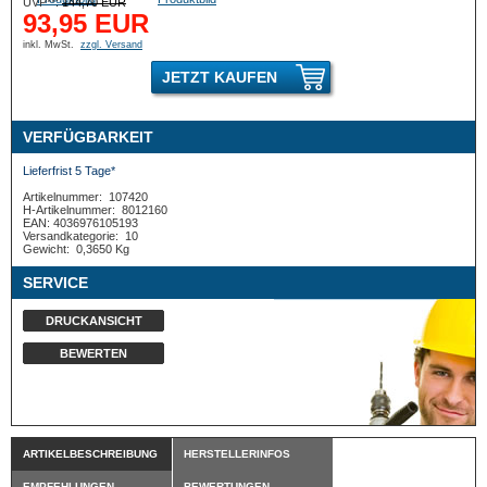
UVP**:
144,70 EUR
93,95 EUR
inkl. MwSt.
zzgl. Versand
JETZT KAUFEN
VERFÜGBARKEIT
Lieferfrist 5 Tage*
Artikelnummer:
107420
H-Artikelnummer:
8012160
EAN: 4036976105193
Versandkategorie:
10
Gewicht:
0,3650 Kg
SERVICE
DRUCKANSICHT
BEWERTEN
ARTIKELBESCHREIBUNG
HERSTELLERINFOS
EMPFEHLUNGEN
BEWERTUNGEN