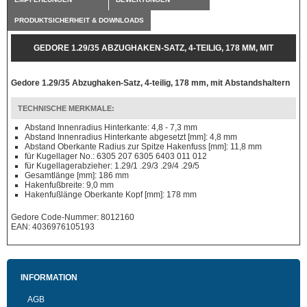
PRODUKTSICHERHEIT & DOWNLOADS
GEDORE 1.29/35 ABZUGHAKEN-SATZ, 4-TEILIG, 178 MM, MIT
ABSTANDSHALTERN
Gedore 1.29/35 Abzughaken-Satz, 4-teilig, 178 mm, mit Abstandshaltern
TECHNISCHE MERKMALE:
Abstand Innenradius Hinterkante: 4,8 - 7,3 mm
Abstand Innenradius Hinterkante abgesetzt [mm]: 4,8 mm
Abstand Oberkante Radius zur Spitze Hakenfuss [mm]: 11,8 mm
für Kugellager No.: 6305 207 6305 6403 011 012
für Kugellagerabzieher: 1.29/1 .29/3 .29/4 .29/5
Gesamtlänge [mm]: 186 mm
Hakenfußbreite: 9,0 mm
Hakenfußlänge Oberkante Kopf [mm]: 178 mm
Gedore Code-Nummer: 8012160
EAN: 4036976105193
INFORMATION
AGB