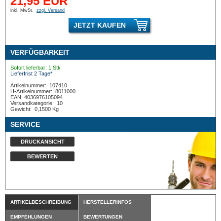
21,95 EUR
inkl. MwSt.
zzgl. Versand
JETZT KAUFEN
VERFÜGBARKEIT
Sofort lieferbar: 1 Stk
Lieferfrist 2 Tage*
Artikelnummer:
107410
H-Artikelnummer:
8011000
EAN: 4036976105094
Versandkategorie:
10
Gewicht:
0,1500 Kg
SERVICE
DRUCKANSICHT
BEWERTEN
ARTIKELBESCHREIBUNG
HERSTELLERINFOS
EMPFEHLUNGEN
BEWERTUNGEN