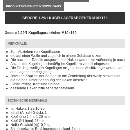
PRODUKTSICHERHEIT & DOWNLOADS
GEDORE 1.29/1 KUGELLAGERABZIEHER M10X160
Gedore 1.29/1 Kugellagerabzieher M10x160
MERKMALE:
Zum Abziehen von Kugellagern
die auf einer Welle und zugleich in einem Gehäuse sitzen
Die nach der Tabelle ausgewählten Haken werden im Außenring je nach
Anzahl der Kugeln gleichmäßig im Kugelkorb verteilt eingesetzt
Die für die jeweiligen Kugellager mitgelieferten Abstützringe werden auf
den Lagerinnenring gelegt
Jetzt den Kopf mit der Spindel in die Zentrierung der Welle setzen und
die Spindel unter Spannung der Haken ansetzen
Lieferumfang: Kopf und Spindel
passende Haken bitte separat bestellen!
TECHNISCHE MERKMALE:
für Haken: 1.29/10-35
Inhalt (Anzahl Stück): 1
Kopfhöhe 1 [mm]: 20 mm
Kopf-Ø 1 [mm]: 28 mm
Netto-Gewicht [kg]: 0,2 kg
Schlüsselweite Betätigungssechskant: 14 mm