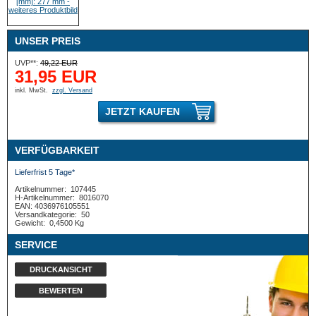
UNSER PREIS
UVP**:
49,22 EUR
31,95 EUR
inkl. MwSt.
zzgl. Versand
JETZT KAUFEN
VERFÜGBARKEIT
Lieferfrist 5 Tage*
Artikelnummer:
107445
H-Artikelnummer:
8016070
EAN: 4036976105551
Versandkategorie:
50
Gewicht:
0,4500 Kg
SERVICE
DRUCKANSICHT
BEWERTEN