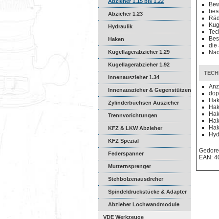
Abzieher 1.15 bis 1.22
Bew
bes
Abzieher 1.23
Räd
Kug
Hydraulik
Tec
Bes
Haken
die
Kugellagerabzieher 1.29
Nac
Kugellagerabzieher 1.92
TECH
Innenauszieher 1.34
Anz
Innenauszieher & Gegenstützen
dop
Hak
Zylinderbüchsen Auszieher
Hak
Hak
Trennvorichtungen
Hak
Hak
KFZ & LKW Abzieher
Hyd
KFZ Spezial
Gedore
Federspanner
EAN: 4
Mutternsprenger
Stehbolzenausdreher
Spindeldruckstücke & Adapter
Abzieher Lochwandmodule
VDE Werkzeuge