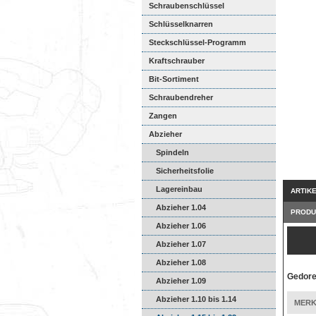
Schraubenschlüssel
Schlüsselknarren
Steckschlüssel-Programm
Kraftschrauber
Bit-Sortiment
Schraubendreher
Zangen
Abzieher
Spindeln
Sicherheitsfolie
Lagereinbau
ARTIK
Abzieher 1.04
PRODU
Abzieher 1.06
Abzieher 1.07
Abzieher 1.08
Gedore
Abzieher 1.09
Abzieher 1.10 bis 1.14
MERK