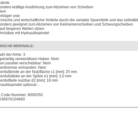
ährte
onders kräftige Ausführung zum Abziehen von Scheiben
ern
ellager usw.
hnische und wirtschaftliche Vorteile durch die variable Spanntiefe und das selbstt
onders geeignet zum Abziehen von Keilriemenscheiben und Schwungscheiben
 auf längeren Wellen sitzen
hrüstbar mit Hydraulikspindel
NISCHE MERKMALE:
ahl der Arme: 3
pelseitig verwendbare Haken: Nein
en parallel verschiebbar: Nein
enbremse vorhanden: Nein
enfußbreite an der Nutzfläche c1 [mm]: 25 mm
enfußstärke an der Spitze e1 [mm]: 3,0 mm
enfußtiefe nutzbar d2 [mm]: 16 mm
raulikspindel optional: -
 Code-Nummer: 8006350
036976104660