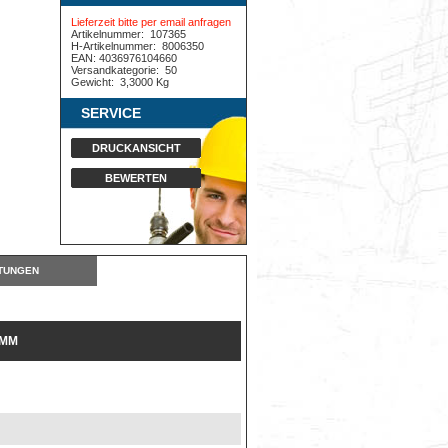
Lieferzeit bitte per email anfragen
Artikelnummer:
107365
H-Artikelnummer:
8006350
EAN: 4036976104660
Versandkategorie:
50
Gewicht:
3,3000 Kg
SERVICE
DRUCKANSICHT
BEWERTEN
TUNGEN
 MM