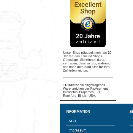
Unser Shop trägt seit mehr als
20
Jahren
das Trusted Shops
Gütesiegel. Sie können darauf
vertrauen, dass wir vor, während
und nach dem Kauf alles für Ihre
Zufriedenheit tun.
TORX®
ist ein eingetragenes
Warenzeichen der Fa.Acument
Intellectual Properties, LLC
Rockford, Illinois, USA.
INFORMATION
S
AGB
Impressum