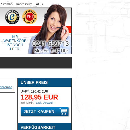
Sitemap
Impressum
AGB
IHR
WARENKORB
IST NOCH
LEER
UNSER PREIS
UVP**:
198,42 EUR
128,95 EUR
inkl. MwSt.
zzgl. Versand
JETZT KAUFEN
VERFÜGBARKEIT