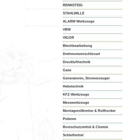
RENNSTEIG
STAHLWILLE
ALARM Werkzeuge
VBW
VIGOR
Blechbearbeitung
Drehmomentschlüssel
Drucklufttechnik
Gase
Generatoren, Stromerzeuger
Hebetechnik
KFZ-Werkzeuge
Messwerkzeuge
Montagerollbretter & Rollhocker
Polieren
Rostschutzmittel & Chemie
Schleifmittel