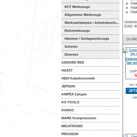
Hak
KFZ Werkzeuge
Hak
Hak
Allgemeine Werkzeuge
Gedore
Werkstattlampen / Arbeitsleucht...
EAN: 4
Rohrwerkzeuge
Hämmer / Schlagwerkzeuge
ZU DI
Scheren
Diverses
Gedore
GEDORE RED
Set mi
HAZET
UVP*
6
HEDI Kabeltrommeln
inkl.
JEPSON
JET
KNIPEX Zangen
Lie
KS-TOOLS
KUKKO
MARK Kompressoren
MIGATRONIC
PROXXON