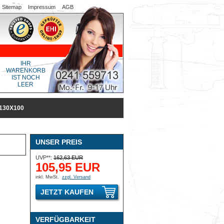
Sitemap
Impressum
AGB
IHR
WARENKORB
IST NOCH
LEER
130X100
UNSER PREIS
UVP**:
162,63 EUR
105,95 EUR
inkl. MwSt.
zzgl. Versand
JETZT KAUFEN
VERFÜGBARKEIT