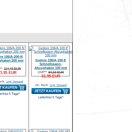
re 106/A-200-N
Gedore 106/A-100-E
ghaken 200 mm
Schnellspann-
Abzughaken 100 mm
**:
114,43 EUR
3,95 EUR
UVP**:
94,63 EUR
61,95 EUR
MwSt.
zzgl. Versand
inkl. MwSt.
zzgl. Versand
T KAUFEN
JETZT KAUFEN
erfrist 5 Tage*
Lieferfrist 5 Tage*