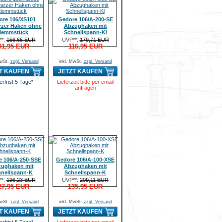
ore 106/XS101
Gedore 106/A-200-SE
zer Haken ohne
Abzughaken mit
lemmstück
Schnellspann-Kl
**:
156,65 EUR
UVP**:
179,71 EUR
01,95 EUR
116,95 EUR
MwSt.
zzgl. Versand
inkl. MwSt.
zzgl. Versand
T KAUFEN
JETZT KAUFEN
erfrist 5 Tage*
Lieferzeit bitte per email
anfragen
e 106/A-250-SSE
Gedore 106/A-100-XSE
ughaken mit
Abzughaken mit
nellspann-K
Schnellspann-K
**:
196,23 EUR
UVP**:
209,11 EUR
27,95 EUR
135,95 EUR
MwSt.
zzgl. Versand
inkl. MwSt.
zzgl. Versand
T KAUFEN
JETZT KAUFEN