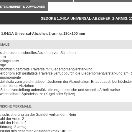
KTSICHERHEIT & DOWNLOADS
GEDORE 1.04/1A UNIVERSAL-ABZIEHER, 2-ARMIG, 
 1.04/1A Universal-Abzieher, 2-armig, 130x100 mm
MALE:
 sicheres und schnelles Abziehen von Scheiben
ern
ellager usw.
tige
onomisch geformte Traverse mit Biegemomentverstärkung
 ergonomisch gestaltete Traverse verfügt durch die Biegemomentverstärkung am R
zugsmomente
stellskala zum gleichmäßigen Justieren der Abzughaken. Erlaubt auch bei höchsten
ftoptimiertes Abziehen
 Schnellverstellung unterstützt die ergonomische und schnelle Arbeitsweise
wechselbare Spindelspitze (Kugel oder Spitze)
NISCHE MERKMALE:
utschsicherung an der Spindel vorhanden: Nein
ahl der Arme: 2
ahl der Haken: 2
führung: 2-armig
astung des gesamten Abziehers (max.) [t]: 3 t