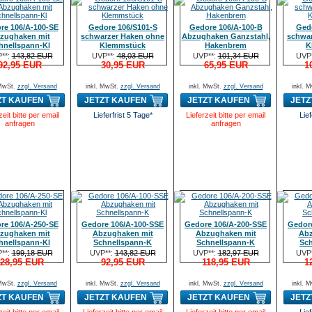
re 106/A-100-SE
Gedore 106/S101-S
Gedore 106/A-100-B
Ged
zughaken mit
schwarzer Haken ohne
Abzughaken Ganzstahl,
schwar
hnellspann-Kl
Klemmstück
Hakenbrem
K
**:
143,82 EUR
UVP**:
48,03 EUR
UVP**:
101,34 EUR
UVP
92,95 EUR
30,95 EUR
65,95 EUR
1
 MwSt.
zzgl. Versand
inkl. MwSt.
zzgl. Versand
inkl. MwSt.
zzgl. Versand
inkl. 
ZT KAUFEN
JETZT KAUFEN
JETZT KAUFEN
JETZ
zeit bitte per email
Lieferfrist 5 Tage*
Lieferzeit bitte per email
Lief
anfragen
anfragen
re 106/A-250-SE
Gedore 106/A-100-SSE
Gedore 106/A-200-SSE
Gedor
zughaken mit
Abzughaken mit
Abzughaken mit
Abz
hnellspann-Kl
Schnellspann-K
Schnellspann-K
Sch
**:
199,18 EUR
UVP**:
143,82 EUR
UVP**:
182,97 EUR
UVP
28,95 EUR
92,95 EUR
118,95 EUR
1
 MwSt.
zzgl. Versand
inkl. MwSt.
zzgl. Versand
inkl. MwSt.
zzgl. Versand
inkl. 
ZT KAUFEN
JETZT KAUFEN
JETZT KAUFEN
JETZ