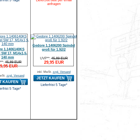
erfrist 5 Tage*
Lieferzeit bitte per email
anfragen
Gedore 1.1406200 Spindel
e 1.1406140KS
groß für 1.92/2
 SW 17, M14x1,5,
140 mm
UVP**:
45,89 EUR
**:
45,89 EUR
29,95 EUR
9,95 EUR
inkl. MwSt.
zzgl. Versand
MwSt.
zzgl. Versand
JETZT KAUFEN
T KAUFEN
Lieferfrist 5 Tage*
erfrist 5 Tage*