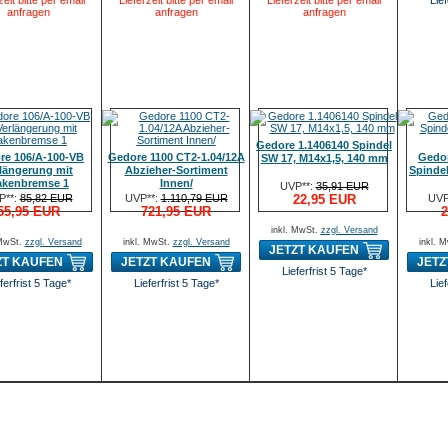
zeit bitte per email
Lieferzeit bitte per email
Lieferzeit bitte per email
Lief
anfragen
anfragen
anfragen
Gedore 1.1406140 Spindel
re 106/A-100-VB
Gedore 1100 CT2-1.04/12A
Gedor
SW 17, M14x1,5, 140 mm
längerung mit
Abzieher-Sortiment
Spindel
kenbremse 1
Innen/
UVP**:
35,91 EUR
P**:
85,82 EUR
UVP**:
1.110,79 EUR
22,95 EUR
UVP
55,95 EUR
721,95 EUR
2
inkl. MwSt.
zzgl. Versand
 MwSt.
zzgl. Versand
inkl. MwSt.
zzgl. Versand
inkl. 
JETZT KAUFEN
ZT KAUFEN
JETZT KAUFEN
JETZ
Lieferfrist 5 Tage*
ferfrist 5 Tage*
Lieferfrist 5 Tage*
Lief