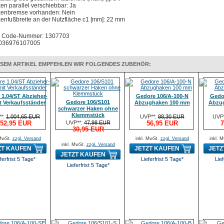
en parallel verschiebbar: Ja
enbremse vorhanden: Nein
enfußbreite an der Nutzfläche c1 [mm]: 22 mm
 Code-Nummer: 1307703
036976107005
ESEM ARTIKEL EMPFEHLEN WIR FOLGENDES ZUBEHÖR:
 1.04/ST Abzieher-
Gedore 106/A-100-N
Gedo
Gedore 106/S101
t Verkaufsständer
Abzughaken 100 mm
Abzu
schwarzer Haken ohne
Klemmstück
*:
1.004,65 EUR
UVP**:
88,30 EUR
UVP
52,95 EUR
UVP**:
47,98 EUR
56,95 EUR
7
30,95 EUR
 MwSt.
zzgl. Versand
inkl. MwSt.
zzgl. Versand
inkl. 
inkl. MwSt.
zzgl. Versand
ZT KAUFEN
JETZT KAUFEN
JETZ
JETZT KAUFEN
ferfrist 5 Tage*
Lieferfrist 5 Tage*
Lief
Lieferfrist 5 Tage*