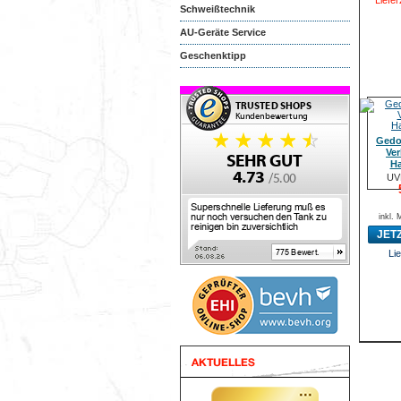
Liefer
Schweißtechnik
AU-Geräte Service
Geschenktipp
Gedo
Ver
Ha
UV
inkl.
JET
Lie