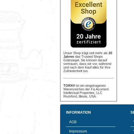
Unser Shop trägt seit mehr als
20
Jahren
das Trusted Shops
Gütesiegel. Sie können darauf
vertrauen, dass wir vor, während
und nach dem Kauf alles für Ihre
Zufriedenheit tun.
TORX®
ist ein eingetragenes
Warenzeichen der Fa.Acument
Intellectual Properties, LLC
Rockford, Illinois, USA.
INFORMATION
S
AGB
Impressum