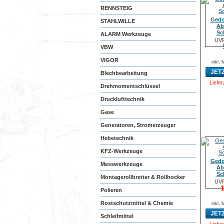
RENNSTEIG
Gedo
STAHLWILLE
Ab
Sc
ALARM Werkzeuge
UVP
VBW
VIGOR
inkl.
JET
Blechbearbeitung
Liefer
Drehmomentschlüssel
Drucklufttechnik
Gase
Generatoren, Stromerzeuger
Hebetechnik
KFZ-Werkzeuge
Gedo
Messwerkzeuge
Ab
Sc
Montagerollbretter & Rollhocker
UVP
1
Polieren
Rostschutzmittel & Chemie
inkl.
JET
Schleifmittel