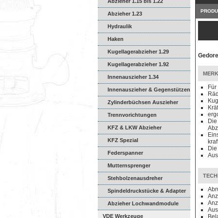
Abzieher 1.15 bis 1.22
PRODU
Abzieher 1.23
Hydraulik
Haken
Kugellagerabzieher 1.29
Gedore
Kugellagerabzieher 1.92
MERK
Innenauszieher 1.34
Für
Innenauszieher & Gegenstützen
Räd
Kug
Zylinderbüchsen Auszieher
Kräf
erg
Trennvorichtungen
Die
KFZ & LKW Abzieher
Ab
Ein
KFZ Spezial
kra
Die
Federspanner
Aus
Mutternsprenger
TECH
Stehbolzenausdreher
Abr
Spindeldruckstücke & Adapter
Anz
Anz
Abzieher Lochwandmodule
Aus
VDE Werkzeuge
Bel