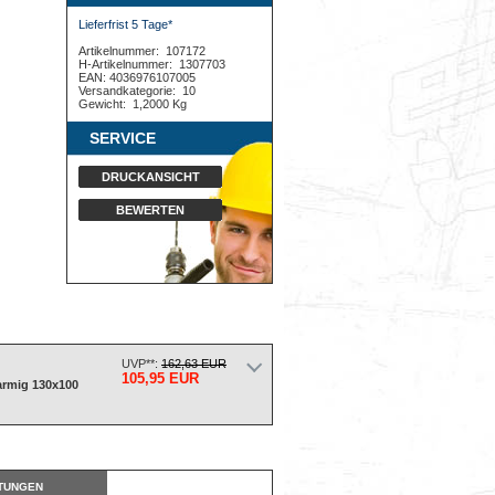
Lieferfrist 5 Tage*
Artikelnummer:
107172
H-Artikelnummer:
1307703
EAN: 4036976107005
Versandkategorie:
10
Gewicht:
1,2000 Kg
SERVICE
DRUCKANSICHT
BEWERTEN
UVP**:
162,63 EUR
105,95 EUR
armig 130x100
TUNGEN