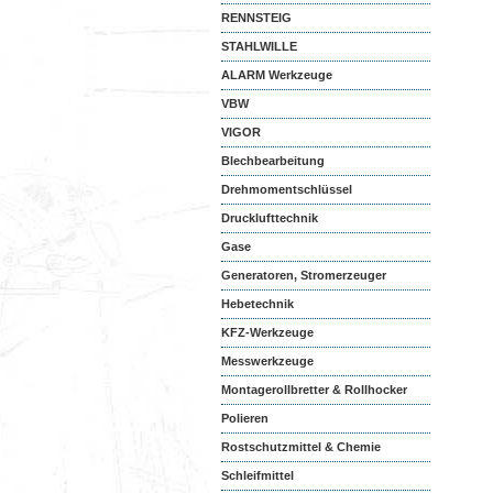
RENNSTEIG
STAHLWILLE
ALARM Werkzeuge
VBW
VIGOR
Blechbearbeitung
Drehmomentschlüssel
Drucklufttechnik
Gase
Generatoren, Stromerzeuger
Hebetechnik
KFZ-Werkzeuge
Messwerkzeuge
Montagerollbretter & Rollhocker
Polieren
Rostschutzmittel & Chemie
Schleifmittel