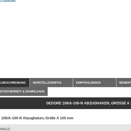
ELBESCHREIBUNG
HERSTELLERINFOS
EMPFEHLUNGEN
BEWER
KTSICHERHEIT & DOWNLOADS
GEDORE 106/A-100-N ABZUGHAKEN, GRÖSSE A 1
 106/A-100-N Abzughaken, Größe A 100 mm
MALE: