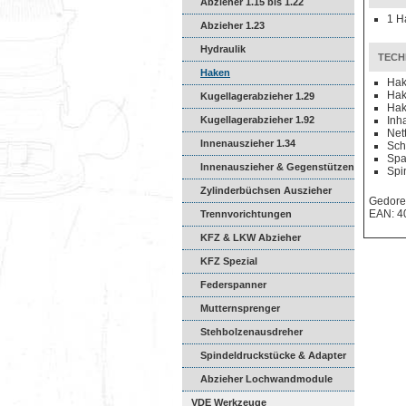
Abzieher 1.15 bis 1.22
1 H
Abzieher 1.23
Hydraulik
TECH
Haken
Hak
Hak
Kugellagerabzieher 1.29
Hak
Kugellagerabzieher 1.92
Inha
Net
Innenauszieher 1.34
Sch
Spa
Innenauszieher & Gegenstützen
Spi
Zylinderbüchsen Auszieher
Gedore
EAN: 4
Trennvorichtungen
KFZ & LKW Abzieher
KFZ Spezial
Federspanner
Mutternsprenger
Stehbolzenausdreher
Spindeldruckstücke & Adapter
Abzieher Lochwandmodule
VDE Werkzeuge