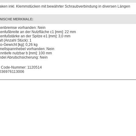
aken inkl. Klemmstücken mit bewährter Schraubverbindung in diversen Längen
NISCHE MERKMALE:
enbremse vorhanden: Nein
enfußbreite an der Nutzfläche c1 [mm]: 22 mm
enfußstärke an der Spitze e1 [mm]: 3,0 mm
lt (Anzahl Stück): 1
to-Gewicht [kg]: 0,26 kg
nellspannhebel vorhanden: Nein
nntiefe nutzbar b [mm]: 100 mm
ndel Abrutschsicherung: Nein
 Code-Nummer: 1120514
036976113006