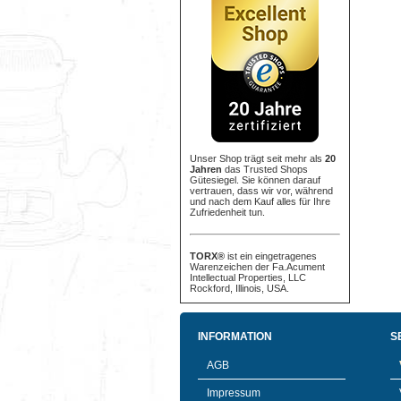
Unser Shop trägt seit mehr als
20
Jahren
das Trusted Shops
Gütesiegel. Sie können darauf
vertrauen, dass wir vor, während
und nach dem Kauf alles für Ihre
Zufriedenheit tun.
TORX®
ist ein eingetragenes
Warenzeichen der Fa.Acument
Intellectual Properties, LLC
Rockford, Illinois, USA.
INFORMATION
S
AGB
Impressum