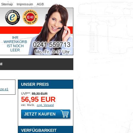
Sitemap
Impressum
AGB
IHR
WARENKORB
IST NOCH
LEER
MM
UNSER PREIS
UVP**:
88,30 EUR
56,95 EUR
inkl. MwSt.
zzgl. Versand
JETZT KAUFEN
VERFÜGBARKEIT