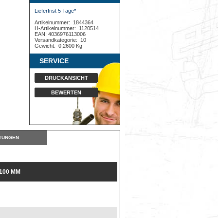
Lieferfrist 5 Tage*
Artikelnummer:
1844364
H-Artikelnummer:
1120514
EAN: 4036976113006
Versandkategorie:
10
Gewicht:
0,2600 Kg
SERVICE
DRUCKANSICHT
BEWERTEN
TUNGEN
00 MM