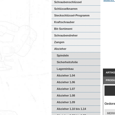
Schraubenschlüssel
Schlüsselknarren
Steckschlüssel-Programm
Kraftschrauber
Bit-Sortiment
Schraubendreher
Zangen
Abzieher
Spindeln
Sicherheitsfolie
Lagereinbau
ARTIK
Abzieher 1.04
PRODU
Abzieher 1.06
Abzieher 1.07
Abzieher 1.08
Abzieher 1.09
Gedore
Abzieher 1.10 bis 1.14
MERK