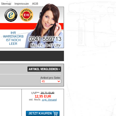
Sitemap
Impressum
AGB
IHR
WARENKORB
IST NOCH
LEER
Artikel pro Seite:
UVP**:
20,71 EUR
12,95 EUR
inkl. MwSt.
zzgl. Versand
JETZT KAUFEN