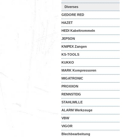
Diverses
GEDORE RED
HAZET
HEDI Kabeltrommeln
JEPSON
KNIPEX Zangen
KS-TOOLS
KUKKO
MARK Kompressoren
MIGATRONIC
PROXXON
RENNSTEIG
STAHLWILLE
ALARM Werkzeuge
VBW
VIGOR
Blechbearbeitung