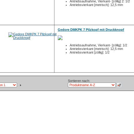
Antriebsaufnahme, Vierkant- [zöllig] 2: 1/2
Antriebsvierkant [metrisch]: 12,5 mm
Gedore DMKPK 7 Pilzkopf mit Druckknopf
Antriebsaufnahme, Vierkant- [zöllig]: 1/2
Antriebsvierkant [metrisch]: 12,5 mm
Antriebsvierkant [zöllig]: 1/2
Sortieren nach: