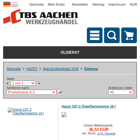
Startseite
Mein Konto
Newsletter
Sitemap
Impressum
AGB
ÖLDIENST
Startseite
HAZET
Special Worldwide 2026
Öldienst
Seite:
Sortieren nach:
Artikel pro Seite:
Hazet 197-2 Ölauffangwanne 16 l
Unser Aktionspreis:
36,53 EUR
inkl. MwSt.
zzgl. Versand