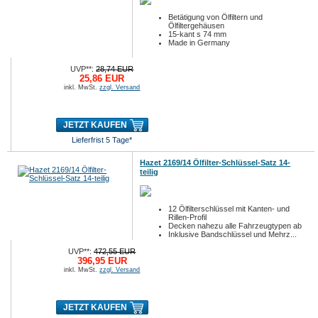
Betätigung von Ölfiltern und
Ölfiltergehäusen
15-kant s 74 mm
Made in Germany
UVP**:
28,74 EUR
25,86 EUR
inkl. MwSt.
zzgl. Versand
JETZT KAUFEN
Lieferfrist 5 Tage*
Hazet 2169/14 Ölfilter-Schlüssel-Satz 14-
teilig
12 Ölfilterschlüssel mit Kanten- und
Rillen-Profil
Decken nahezu alle Fahrzeugtypen ab
Inklusive Bandschlüssel und Mehrz...
UVP**:
472,55 EUR
396,95 EUR
inkl. MwSt.
zzgl. Versand
JETZT KAUFEN