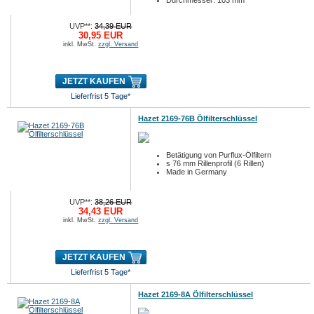
Durchmesser: 103 mm
UVP**:
34,39 EUR
30,95 EUR
inkl. MwSt.
zzgl. Versand
JETZT KAUFEN
Lieferfrist 5 Tage*
Hazet 2169-76B Ölfilterschlüssel
Betätigung von Purflux-Ölfiltern
s 76 mm Rillenprofil (6 Rillen)
Made in Germany
UVP**:
38,26 EUR
34,43 EUR
inkl. MwSt.
zzgl. Versand
JETZT KAUFEN
Lieferfrist 5 Tage*
Hazet 2169-8A Ölfilterschlüssel