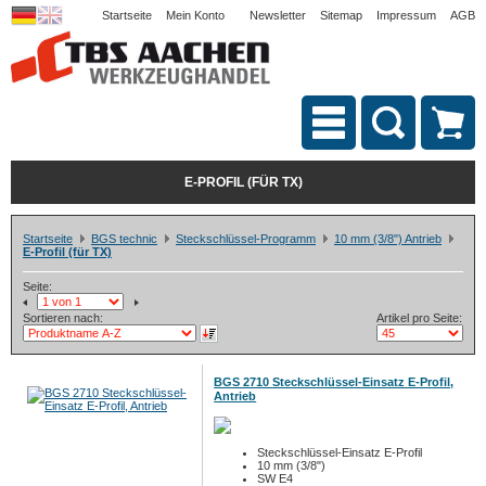
Startseite
Mein Konto
Newsletter
Sitemap
Impressum
AGB
E-PROFIL (FÜR TX)
Startseite
BGS technic
Steckschlüssel-Programm
10 mm (3/8") Antrieb
E-Profil (für TX)
Seite:
Sortieren nach:
Artikel pro Seite:
BGS 2710 Steckschlüssel-Einsatz E-Profil,
Antrieb
Steckschlüssel-Einsatz E-Profil
10 mm (3/8")
SW E4