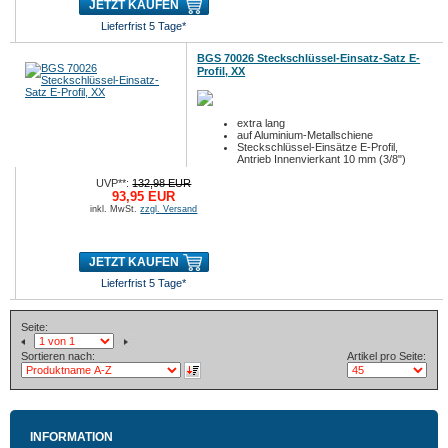
JETZT KAUFEN
Lieferfrist 5 Tage*
BGS 70026 Steckschlüssel-Einsatz-Satz E-
Profil, XX
extra lang
auf Aluminium-Metallschiene
Steckschlüssel-Einsätze E-Profil,
Antrieb Innenvierkant 10 mm (3/8")
UVP**:
132,98 EUR
93,95 EUR
inkl. MwSt.
zzgl. Versand
JETZT KAUFEN
Lieferfrist 5 Tage*
Seite:
Sortieren nach:
Artikel pro Seite:
INFORMATION