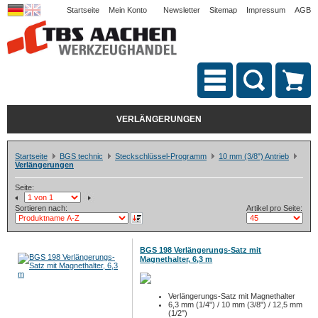
Startseite
Mein Konto
Newsletter
Sitemap
Impressum
AGB
VERLÄNGERUNGEN
Startseite
BGS technic
Steckschlüssel-Programm
10 mm (3/8") Antrieb
Verlängerungen
Seite:
Sortieren nach:
Artikel pro Seite:
BGS 198 Verlängerungs-Satz mit
Magnethalter, 6,3 m
Verlängerungs-Satz mit Magnethalter
6,3 mm (1/4") / 10 mm (3/8") / 12,5 mm
(1/2")