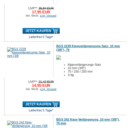
UVP**:
35,84 EUR
17,95 EUR
inkl. MwSt.
zzgl. Versand
JETZT KAUFEN
Lieferfrist 5 Tage*
BGS 2239 Kippverlängerungs-Satz, 10 mm
(3/8"), 75
Kippverlängerungs-Satz
10 mm (3/8")
75 / 150 / 250 mm
3-tlg.
UVP**:
21,42 EUR
14,95 EUR
inkl. MwSt.
zzgl. Versand
JETZT KAUFEN
Lieferfrist 5 Tage*
BGS 242 Kipp-Verlängerung, 10 mm (3/8"),
75 mm