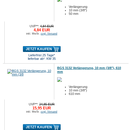
Verlängerung
10 mm (3/8")
50 mm
UVP**:
4,84 EUR
4,84 EUR
inkl. MwSt.
zzgl. Versand
JETZT KAUFEN
Lieferfrist 25 Tage*
lieferbar ab¹: KW 35
BGS 3132 Verlängerung, 10 mm (3/8"), 610
mm
Verlängerung
10 mm (3/8")
610 mm
UVP**:
24,85 EUR
15,95 EUR
inkl. MwSt.
zzgl. Versand
JETZT KAUFEN