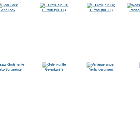
Gear Lock
E-Profil (für TX)
T-Profil (für TX)
Radsch
atz-Sortimente
Gelenkgriffe
Verlängerungen