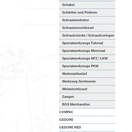
Schaber
Schleifen und Polieren
Schraubendreher
Schraubenschlüssel
Schraubstöcke / Schraubzwingen
Spezialwerkzeuge Fahrrad
Spezialwerkzeuge Motorrad
Spezialwerkzeuge NFZ / LKW
Spezialwerkzeuge PKW
Werkstattbedarf
Werkzeug-Sortimente
Winkelschlüssel
Zangen
BGS Merchandise
COMPAC
GEDORE
GEDORE RED