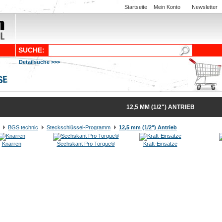
Startseite
Mein Konto
Newsletter
SUCHE:
Detailsuche >>>
12,5 MM (1/2") ANTRIEB
BGS technic
Steckschlüssel-Programm
12,5 mm (1/2") Antrieb
Knarren
Sechskant Pro Torque®
Kraft-Einsätze