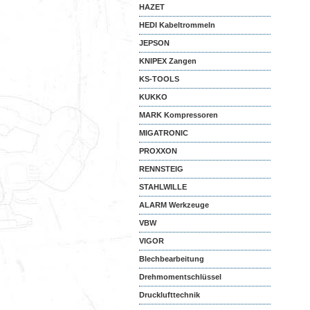
HAZET
HEDI Kabeltrommeln
JEPSON
KNIPEX Zangen
KS-TOOLS
KUKKO
MARK Kompressoren
MIGATRONIC
PROXXON
RENNSTEIG
STAHLWILLE
ALARM Werkzeuge
VBW
VIGOR
Blechbearbeitung
Drehmomentschlüssel
Drucklufttechnik