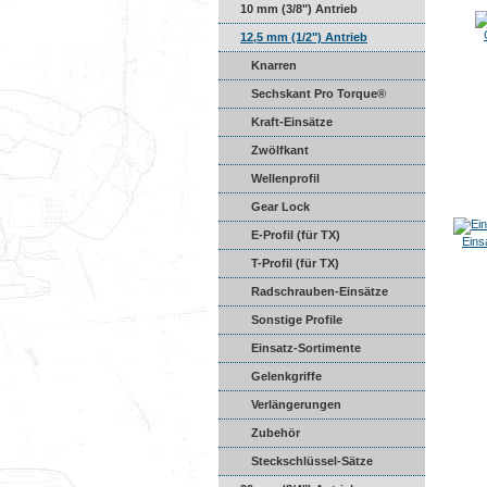
10 mm (3/8") Antrieb
12,5 mm (1/2") Antrieb
Knarren
Sechskant Pro Torque®
Kraft-Einsätze
Zwölfkant
Wellenprofil
Gear Lock
E-Profil (für TX)
Eins
T-Profil (für TX)
Radschrauben-Einsätze
Sonstige Profile
Einsatz-Sortimente
Gelenkgriffe
Verlängerungen
Zubehör
Steckschlüssel-Sätze