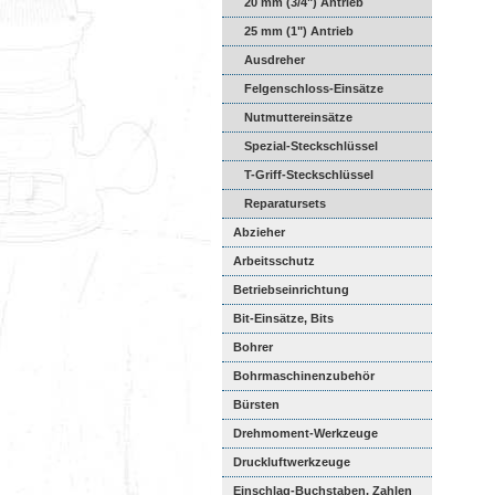
20 mm (3/4") Antrieb
25 mm (1") Antrieb
Ausdreher
Felgenschloss-Einsätze
Nutmuttereinsätze
Spezial-Steckschlüssel
T-Griff-Steckschlüssel
Reparatursets
Abzieher
Arbeitsschutz
Betriebseinrichtung
Bit-Einsätze, Bits
Bohrer
Bohrmaschinenzubehör
Bürsten
Drehmoment-Werkzeuge
Druckluftwerkzeuge
Einschlag-Buchstaben, Zahlen