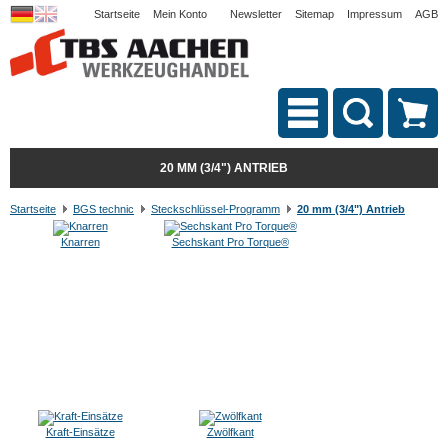
Startseite
Mein Konto
Newsletter
Sitemap
Impressum
AGB
20 MM (3/4") ANTRIEB
Startseite
BGS technic
Steckschlüssel-Programm
20 mm (3/4") Antrieb
Knarren
Sechskant Pro Torque®
Kraft-Einsätze
Zwölfkant