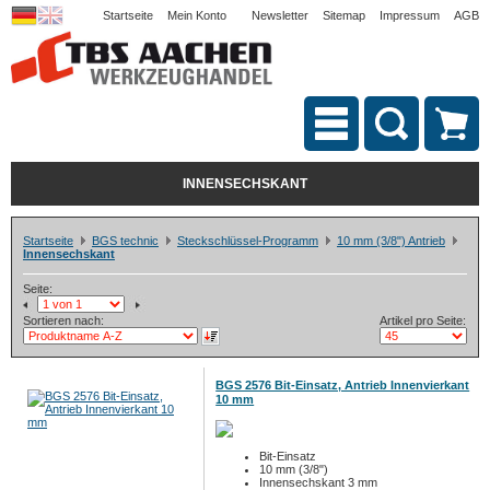
Startseite
Mein Konto
Newsletter
Sitemap
Impressum
AGB
INNENSECHSKANT
Startseite
BGS technic
Steckschlüssel-Programm
10 mm (3/8") Antrieb
Innensechskant
Seite:
Sortieren nach:
Artikel pro Seite:
BGS 2576 Bit-Einsatz, Antrieb Innenvierkant
10 mm
Bit-Einsatz
10 mm (3/8")
Innensechskant 3 mm