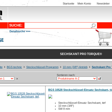
Startseite
Mein Konto
Newsletter
SUCHE:
Detailsuche >>>
SECHSKANT PRO TORQUE®
ite
BGS technic
Steckschlüssel-Programm
10 mm (3/8") Antrieb
Sechskant Pro
Sortieren nach:
BGS 10528 Steckschlüssel-Einsatz Sechskant, ti
Steckschlüssel-Einsatz Sechskant, tief
10 mm (3/8")
SW 8 mm