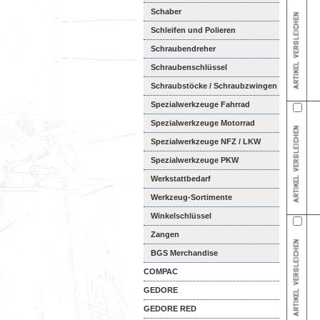
Schaber
Schleifen und Polieren
Schraubendreher
Schraubenschlüssel
Schraubstöcke / Schraubzwingen
Spezialwerkzeuge Fahrrad
Spezialwerkzeuge Motorrad
Spezialwerkzeuge NFZ / LKW
Spezialwerkzeuge PKW
Werkstattbedarf
Werkzeug-Sortimente
Winkelschlüssel
Zangen
BGS Merchandise
COMPAC
GEDORE
GEDORE RED