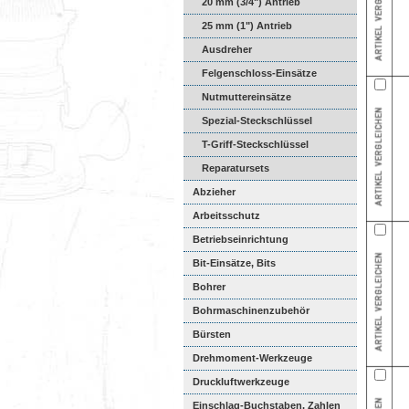
20 mm (3/4") Antrieb
25 mm (1") Antrieb
Ausdreher
Felgenschloss-Einsätze
Nutmuttereinsätze
Spezial-Steckschlüssel
T-Griff-Steckschlüssel
Reparatursets
Abzieher
Arbeitsschutz
Betriebseinrichtung
Bit-Einsätze, Bits
Bohrer
Bohrmaschinenzubehör
Bürsten
Drehmoment-Werkzeuge
Druckluftwerkzeuge
Einschlag-Buchstaben, Zahlen