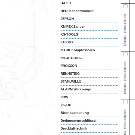
HAZET
HEDI Kabeltrommeln
JEPSON
KNIPEX Zangen
KS-TOOLS
KUKKO
MARK Kompressoren
MIGATRONIC
PROXXON
RENNSTEIG
STAHLWILLE
ALARM Werkzeuge
VBW
VIGOR
Blechbearbeitung
Drehmomentschlüssel
Drucklufttechnik