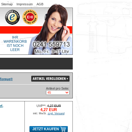
Sitemap
Impressum
AGB
IHR
WARENKORB
IST NOCH
LEER
 Torque®
Artikel pro Seite:
ef,
UVP**:
4,27 EUR
4,27 EUR
inkl. MwSt.
zzgl. Versand
JETZT KAUFEN