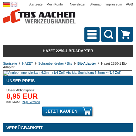
Startseite
Mein Konto
Newsletter
Sitemap
Impressum
AGB
HAZET 2250-1 BIT-ADAPTER
Startseite
HAZET
Schraubendreher / Bits
Bit-Adapter
Hazet 2250-1 Bit-
Adapter
UNSER PREIS
Unser Aktionspreis:
8,95 EUR
inkl. MwSt.
zzgl. Versand
JETZT KAUFEN
VERFÜGBARKEIT