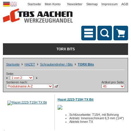
Startseite
Mein Konto
Newsletter
Sitemap
Impressum
AGB
TORX BITS
Startseite
HAZET
Schraubendreher / Bits
TORX Bits
Seite:
Sortieren nach:
Artikel pro Seite:
Hazet 2223-T15H TX Bit
Schlüsselweite: T15H, mit Bohrung
Antrieb: Innensechskant 6,3 mm (1/4")
Abtrieb Innen TX