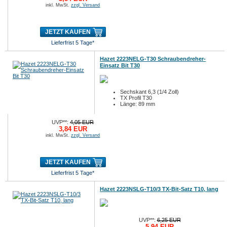
inkl. MwSt.
zzgl. Versand
JETZT KAUFEN
Lieferfrist 5 Tage*
Hazet 2223NELG-T30 Schraubendreher-
Einsatz Bit T30
Sechskant 6,3 (1/4 Zoll)
TX Profil T30
Länge: 89 mm
UVP**:
4,05 EUR
3,84 EUR
inkl. MwSt.
zzgl. Versand
JETZT KAUFEN
Lieferfrist 5 Tage*
Hazet 2223NSLG-T10/3 TX-Bit-Satz T10, lang
UVP**:
6,25 EUR
5,94 EUR