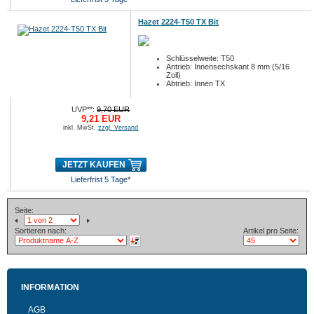
Hazet 2224-T50 TX Bit
Schlüsselweite: T50
Antrieb: Innensechskant 8 mm (5/16
Zoll)
Abtrieb: Innen TX
UVP**:
9,70 EUR
9,21 EUR
inkl. MwSt.
zzgl. Versand
JETZT KAUFEN
Lieferfrist 5 Tage*
Seite:
Sortieren nach:
Artikel pro Seite:
INFORMATION
AGB