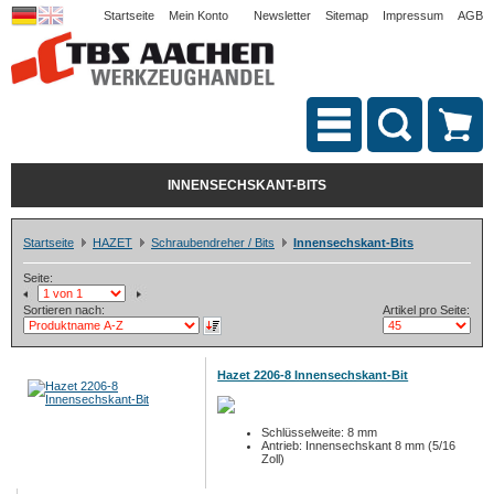
Startseite
Mein Konto
Newsletter
Sitemap
Impressum
AGB
INNENSECHSKANT-BITS
Startseite
HAZET
Schraubendreher / Bits
Innensechskant-Bits
Seite:
Sortieren nach:
Artikel pro Seite:
Hazet 2206-8 Innensechskant-Bit
Schlüsselweite: 8 mm
Antrieb: Innensechskant 8 mm (5/16
Zoll)