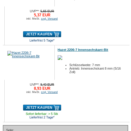
UVP**:
5,65 EUR
5,37 EUR
inkl. MwSt.
zzgl. Versand
JETZT KAUFEN
Lieferfrist 5 Tage*
Hazet 2206-7 Innensechskant-Bit
Schlüsselweite: 7 mm
Antrieb: Innensechskant 8 mm (5/16
Zoll)
UVP**:
9,40 EUR
8,93 EUR
inkl. MwSt.
zzgl. Versand
JETZT KAUFEN
Sofort lieferbar: > 5 Stk
Lieferfrist 2 Tage*
Seite: