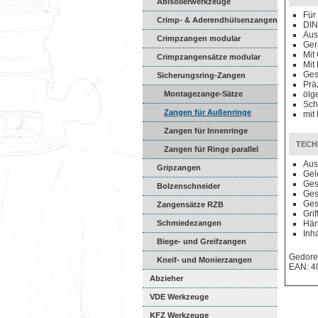
Abisolierwerkzeuge
Für
Crimp- & Aderendhülsenzangen
DIN
Aus
Crimpzangen modular
Ger
Mit
Crimpzangensätze modular
Mit
Ges
Sicherungsring-Zangen
Prä
Montagezange-Sätze
ölg
Sch
Zangen für Außenringe
mit
Zangen für Innenringe
TECH
Zangen für Ringe parallel
Aus
Gripzangen
Gel
Ges
Bolzenschneider
Ges
Ges
Zangensätze RZB
Grif
Schmiedezangen
Här
Inha
Biege- und Greifzangen
Gedore
Kneif- und Monierzangen
EAN: 4
Abzieher
VDE Werkzeuge
KFZ Werkzeuge