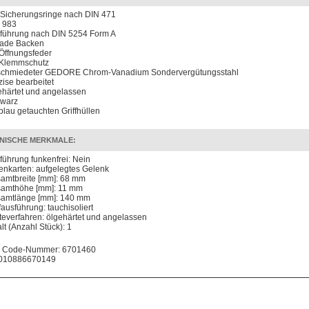
 Sicherungsringe nach DIN 471
 983
führung nach DIN 5254 Form A
ade Backen
 Öffnungsfeder
 Klemmschutz
chmiedeter GEDORE Chrom-Vanadium Sondervergütungsstahl
zise bearbeitet
ehärtet und angelassen
warz
 blau getauchten Griffhüllen
NISCHE MERKMALE:
führung funkenfrei: Nein
enkarten: aufgelegtes Gelenk
amtbreite [mm]: 68 mm
amthöhe [mm]: 11 mm
amtlänge [mm]: 140 mm
fausführung: tauchisoliert
teverfahren: ölgehärtet und angelassen
lt (Anzahl Stück): 1
 Code-Nummer: 6701460
010886670149