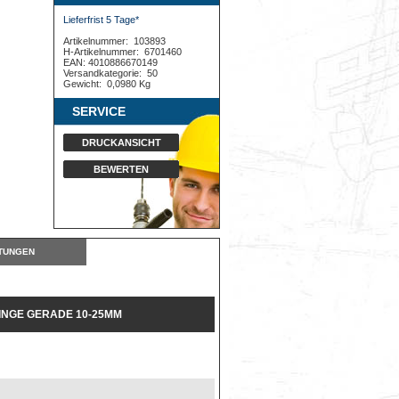
Lieferfrist 5 Tage*
Artikelnummer:
103893
H-Artikelnummer:
6701460
EAN: 4010886670149
Versandkategorie:
50
Gewicht:
0,0980 Kg
SERVICE
DRUCKANSICHT
BEWERTEN
TUNGEN
NGE GERADE 10-25MM