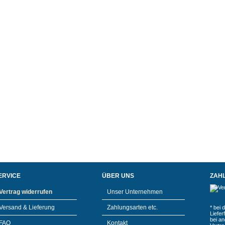
ERVICE
ÜBER UNS
ZAH
Vertrag widerrufen
Unser Unternehmen
Versand & Lieferung
Zahlungsarten etc.
* bei 
Liefe
bei a
FAQ
Kontakt