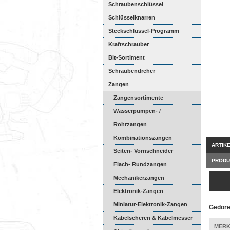
Schraubenschlüssel
Schlüsselknarren
Steckschlüssel-Programm
Kraftschrauber
Bit-Sortiment
Schraubendreher
Zangen
Zangensortimente
Wasserpumpen- /
Universalzang...
Rohrzangen
Kombinationszangen
ARTIK
Seiten- Vornschneider
PRODU
Flach- Rundzangen
Mechanikerzangen
Elektronik-Zangen
Miniatur-Elektronik-Zangen
Gedore
Kabelscheren & Kabelmesser
MERK