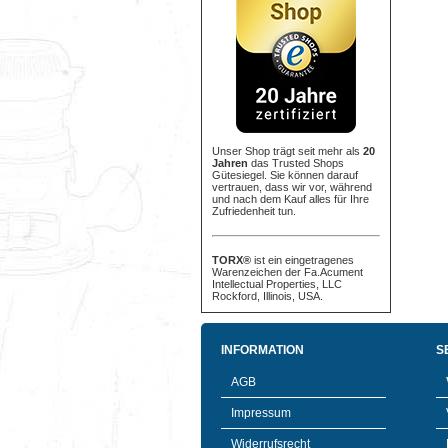
Unser Shop trägt seit mehr als
20
Jahren
das Trusted Shops
Gütesiegel. Sie können darauf
vertrauen, dass wir vor, während
und nach dem Kauf alles für Ihre
Zufriedenheit tun.
TORX®
ist ein eingetragenes
Warenzeichen der Fa.Acument
Intellectual Properties, LLC
Rockford, Illinois, USA.
INFORMATION
S
AGB
Impressum
Widerrufsrecht