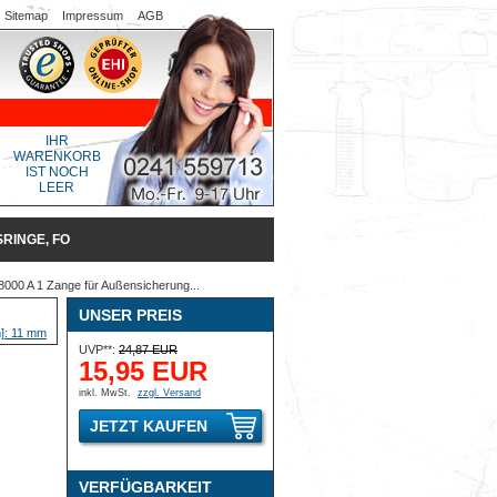
Sitemap
Impressum
AGB
IHR
WARENKORB
IST NOCH
LEER
INGE, FO
000 A 1 Zange für Außensicherung...
UNSER PREIS
UVP**:
24,87 EUR
15,95 EUR
inkl. MwSt.
zzgl. Versand
JETZT KAUFEN
VERFÜGBARKEIT