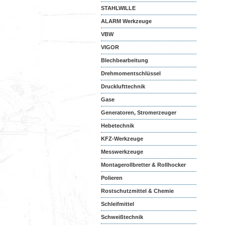
STAHLWILLE
ALARM Werkzeuge
VBW
VIGOR
Blechbearbeitung
Drehmomentschlüssel
Drucklufttechnik
Gase
Generatoren, Stromerzeuger
Hebetechnik
KFZ-Werkzeuge
Messwerkzeuge
Montagerollbretter & Rollhocker
Polieren
Rostschutzmittel & Chemie
Schleifmittel
Schweißtechnik