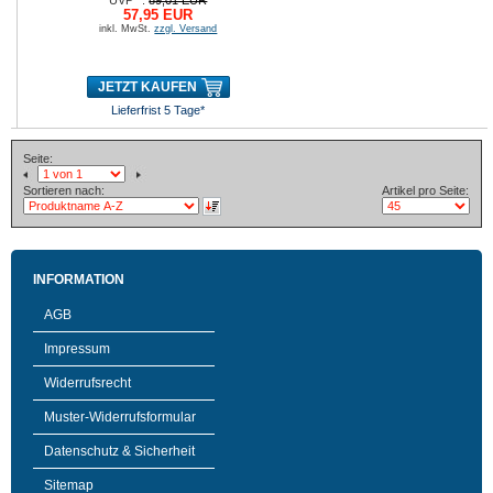
UVP**:
89,01 EUR
57,95 EUR
inkl. MwSt.
zzgl. Versand
JETZT KAUFEN
Lieferfrist 5 Tage*
Seite:
Sortieren nach:
Artikel pro Seite:
INFORMATION
AGB
Impressum
Widerrufsrecht
Muster-Widerrufsformular
Datenschutz & Sicherheit
Sitemap