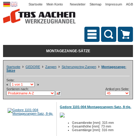
Startseite
Mein Konto
Newsletter
Sitemap
Impressum
AGB
MONTAGEZANGE-SÄTZE
Startseite
GEDORE
Zangen
Sicherungsring-Zangen
Montagezange-
Sätze
Seite:
Sortieren nach:
Artikel pro Seite:
Gedore 1101-004 Montagezangen-Satz, 8-tlg.
Gesamtbreite [mm]: 315 mm
Gesamthöhe [mm]: 73 mm
Gesamtlänge [mm]: 316 mm