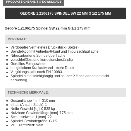
PRODUKTSICHERHEIT & DOWNLOADS
GEDORE 1.2106175 SPINDEL SW 22 MM G 1/2 175 MM
Gedore 1.2106175 Spindel SW 22 mm G 1/2 175 mm
MERKMALE:
Verdöpptes/vernietetes Druckstück (Spitze)
Spindelkopf mit Antriebs-6-kant und Impulsschlagfläche
Nitrocarburierte Spindeloberfläche
verschleißfest und korrosionsbeständig
Gerolltes Feingewinde
bei gleichem Kraftaufwand - mehr Druck
Vergütungsstahl nach EN 10083
Spindel bleibt leichtgängig und sauber ? fetten oder ölen nicht
notwendig
TECHNISCHE MERKMALE:
Gesamtlänge [mm]: 310 mm
Inhalt (Anzahl Stück): 1
Netto-Gewicht [kg]: 0,535 kg
Nutzbare Gewindelänge [mm]: 175 mm
Schlüsselweite 1 [mm]: 22
Spindel Gewindegröße: G 1/2
VDE zertifiziert: Nein