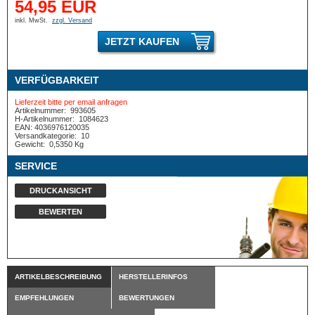
54,95 EUR
inkl. MwSt.
zzgl. Versand
JETZT KAUFEN
VERFÜGBARKEIT
Lieferzeit bitte per email anfragen
Artikelnummer:
993605
H-Artikelnummer:
1084623
EAN: 4036976120035
Versandkategorie:
10
Gewicht:
0,5350 Kg
SERVICE
DRUCKANSICHT
BEWERTEN
ARTIKELBESCHREIBUNG
HERSTELLERINFOS
EMPFEHLUNGEN
BEWERTUNGEN