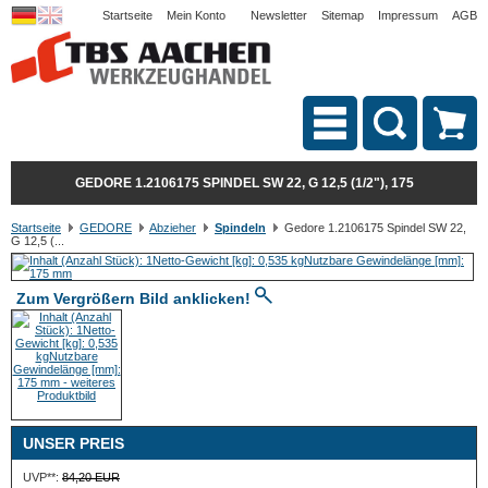
Startseite
Mein Konto
Newsletter
Sitemap
Impressum
AGB
GEDORE 1.2106175 SPINDEL SW 22, G 12,5 (1/2"), 175
Startseite
GEDORE
Abzieher
Spindeln
Gedore 1.2106175 Spindel SW 22,
G 12,5 (...
Zum Vergrößern Bild anklicken!
UNSER PREIS
UVP**:
84,20 EUR