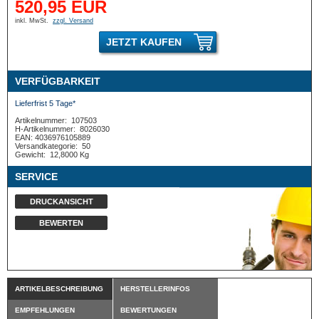
520,95 EUR
inkl. MwSt.
zzgl. Versand
JETZT KAUFEN
VERFÜGBARKEIT
Lieferfrist 5 Tage*
Artikelnummer:
107503
H-Artikelnummer:
8026030
EAN: 4036976105889
Versandkategorie:
50
Gewicht:
12,8000 Kg
SERVICE
DRUCKANSICHT
BEWERTEN
ARTIKELBESCHREIBUNG
HERSTELLERINFOS
EMPFEHLUNGEN
BEWERTUNGEN