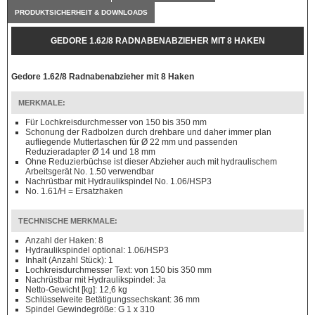
PRODUKTSICHERHEIT & DOWNLOADS
GEDORE 1.62/8 RADNABENABZIEHER MIT 8 HAKEN
Gedore 1.62/8 Radnabenabzieher mit 8 Haken
MERKMALE:
Für Lochkreisdurchmesser von 150 bis 350 mm
Schonung der Radbolzen durch drehbare und daher immer plan
aufliegende Muttertaschen für Ø 22 mm und passenden
Reduzieradapter Ø 14 und 18 mm
Ohne Reduzierbüchse ist dieser Abzieher auch mit hydraulischem
Arbeitsgerät No. 1.50 verwendbar
Nachrüstbar mit Hydraulikspindel No. 1.06/HSP3
No. 1.61/H = Ersatzhaken
TECHNISCHE MERKMALE:
Anzahl der Haken: 8
Hydraulikspindel optional: 1.06/HSP3
Inhalt (Anzahl Stück): 1
Lochkreisdurchmesser Text: von 150 bis 350 mm
Nachrüstbar mit Hydraulikspindel: Ja
Netto-Gewicht [kg]: 12,6 kg
Schlüsselweite Betätigungssechskant: 36 mm
Spindel Gewindegröße: G 1 x 310