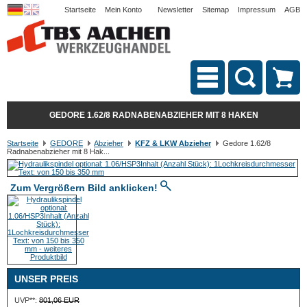
Startseite
Mein Konto
Newsletter
Sitemap
Impressum
AGB
GEDORE 1.62/8 RADNABENABZIEHER MIT 8 HAKEN
Startseite
GEDORE
Abzieher
KFZ & LKW Abzieher
Gedore 1.62/8
Radnabenabzieher mit 8 Hak...
Zum Vergrößern Bild anklicken!
UNSER PREIS
UVP**:
801,06 EUR