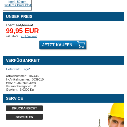
UNSER PREIS
UVP**:
154,56 EUR
99,95 EUR
inkl. MwSt.
zzgl. Versand
JETZT KAUFEN
VERFÜGBARKEIT
Lieferfrist 5 Tage*
Artikelnummer:
107446
H-Artikelnummer:
8039010
EAN: 4036976103069
Versandkategorie:
50
Gewicht:
3,0300 Kg
SERVICE
DRUCKANSICHT
BEWERTEN