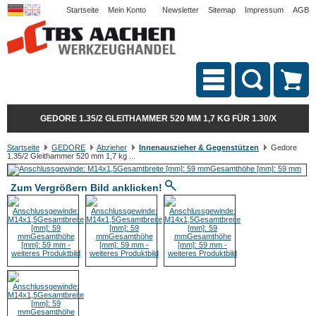
Startseite
Mein Konto
Newsletter
Sitemap
Impressum
AGB
GEDORE 1.35/2 GLEITHAMMER 520 MM 1,7 KG FÜR 1.30/X
Startseite
GEDORE
Abzieher
Innenauszieher & Gegenstützen
Gedore
1.35/2 Gleithammer 520 mm 1,7 kg ...
Zum Vergrößern Bild anklicken!