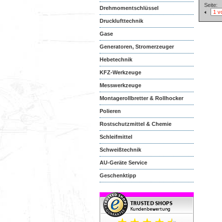
Seite:
Drehmomentschlüssel
Drucklufttechnik
Gase
Generatoren, Stromerzeuger
Hebetechnik
KFZ-Werkzeuge
Messwerkzeuge
Montagerollbretter & Rollhocker
Polieren
Rostschutzmittel & Chemie
Schleifmittel
Schweißtechnik
AU-Geräte Service
Geschenktipp