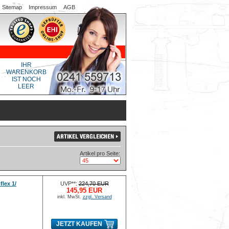
Sitemap
Impressum
AGB
IHR
WARENKORB
IST NOCH
LEER
Artikel pro Seite:
lex 1/
UVP**:
224,70 EUR
145,95 EUR
inkl. MwSt.
zzgl. Versand
JETZT KAUFEN