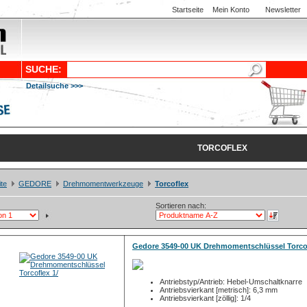
Startseite
Mein Konto
Newsletter
SUCHE:
Detailsuche >>>
TORCOFLEX
ite
GEDORE
Drehmomentwerkzeuge
Torcoflex
Sortieren nach:
Gedore 3549-00 UK Drehmomentschlüssel Torcof
Antriebstyp/Antrieb: Hebel-Umschaltknarre
Antriebsvierkant [metrisch]: 6,3 mm
Antriebsvierkant [zöllig]: 1/4