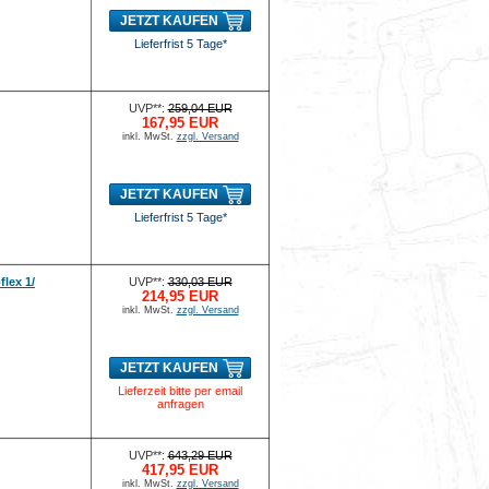
JETZT KAUFEN
Lieferfrist 5 Tage*
UVP**:
259,04 EUR
167,95 EUR
inkl. MwSt.
zzgl. Versand
JETZT KAUFEN
Lieferfrist 5 Tage*
lex 1/
UVP**:
330,03 EUR
214,95 EUR
inkl. MwSt.
zzgl. Versand
JETZT KAUFEN
Lieferzeit bitte per email
anfragen
UVP**:
643,29 EUR
417,95 EUR
inkl. MwSt.
zzgl. Versand