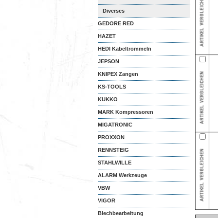
Diverses
GEDORE RED
HAZET
HEDI Kabeltrommeln
JEPSON
KNIPEX Zangen
KS-TOOLS
KUKKO
MARK Kompressoren
MIGATRONIC
PROXXON
RENNSTEIG
STAHLWILLE
ALARM Werkzeuge
VBW
VIGOR
Blechbearbeitung