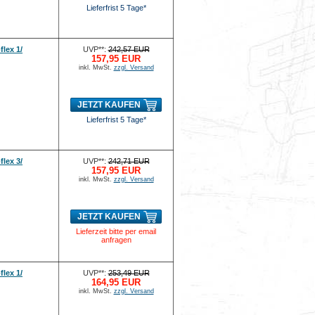
Lieferfrist 5 Tage*
lex 1/
UVP**:
242,57 EUR
157,95 EUR
inkl. MwSt.
zzgl. Versand
JETZT KAUFEN
Lieferfrist 5 Tage*
lex 3/
UVP**:
242,71 EUR
157,95 EUR
inkl. MwSt.
zzgl. Versand
JETZT KAUFEN
Lieferzeit bitte per email
anfragen
lex 1/
UVP**:
253,49 EUR
164,95 EUR
inkl. MwSt.
zzgl. Versand