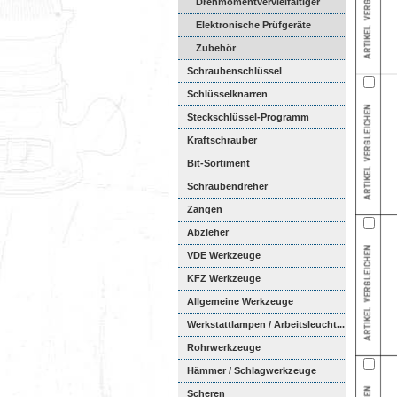
Drehmomentvervielfältiger
Elektronische Prüfgeräte
Zubehör
Schraubenschlüssel
Schlüsselknarren
Steckschlüssel-Programm
Kraftschrauber
Bit-Sortiment
Schraubendreher
Zangen
Abzieher
VDE Werkzeuge
KFZ Werkzeuge
Allgemeine Werkzeuge
Werkstattlampen / Arbeitsleucht...
Rohrwerkzeuge
Hämmer / Schlagwerkzeuge
Scheren