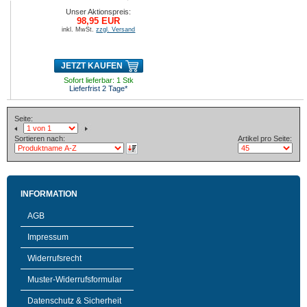
Unser Aktionspreis:
98,95 EUR
inkl. MwSt.
zzgl. Versand
JETZT KAUFEN
Sofort lieferbar: 1 Stk
Lieferfrist 2 Tage*
Seite:
Sortieren nach:
Artikel pro Seite:
INFORMATION
AGB
Impressum
Widerrufsrecht
Muster-Widerrufsformular
Datenschutz & Sicherheit