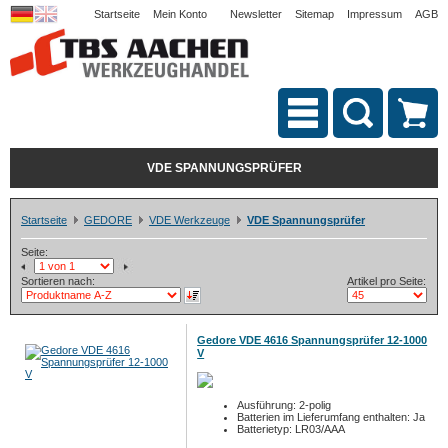
Startseite
Mein Konto
Newsletter
Sitemap
Impressum
AGB
VDE SPANNUNGSPRÜFER
Startseite
GEDORE
VDE Werkzeuge
VDE Spannungsprüfer
Seite:
Sortieren nach:
Artikel pro Seite:
Gedore VDE 4616 Spannungsprüfer 12-1000
V
Ausführung: 2-polig
Batterien im Lieferumfang enthalten: Ja
Batterietyp: LR03/AAA