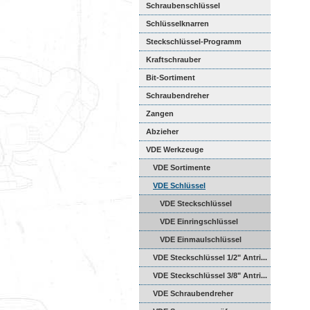
Schraubenschlüssel
Schlüsselknarren
Steckschlüssel-Programm
Kraftschrauber
Bit-Sortiment
Schraubendreher
Zangen
Abzieher
VDE Werkzeuge
VDE Sortimente
VDE Schlüssel
VDE Steckschlüssel
VDE Einringschlüssel
VDE Einmaulschlüssel
VDE Steckschlüssel 1/2" Antri...
VDE Steckschlüssel 3/8" Antri...
VDE Schraubendreher