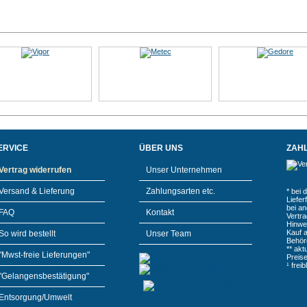
ERVICE
ÜBER UNS
ZAH
Vertrag widerrufen
Unser Unternehmen
Versand & Lieferung
Zahlungsarten etc.
* bei 
Liefe
bei a
FAQ
Kontakt
Vertr
Hinwe
Kauf 
So wird bestellt
Unser Team
Behör
** akt
"Mwst-freie Lieferungen"
Preis
¹ frei
"Gelangensbestätigung"
Entsorgung/Umwelt