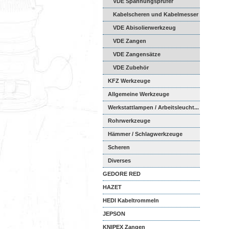
VDE Spannungsprüfer
Kabelscheren und Kabelmesser
VDE Abisolierwerkzeug
VDE Zangen
VDE Zangensätze
VDE Zubehör
KFZ Werkzeuge
Allgemeine Werkzeuge
Werkstattlampen / Arbeitsleucht...
Rohrwerkzeuge
Hämmer / Schlagwerkzeuge
Scheren
Diverses
GEDORE RED
HAZET
HEDI Kabeltrommeln
JEPSON
KNIPEX Zangen