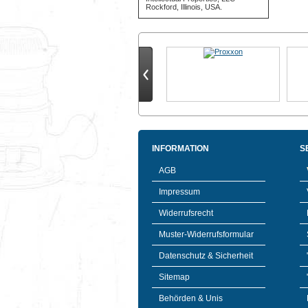
Rockford, Illinois, USA.
INFORMATION
S
AGB
Impressum
Widerrufsrecht
Muster-Widerrufsformular
Datenschutz & Sicherheit
Sitemap
Behörden & Unis