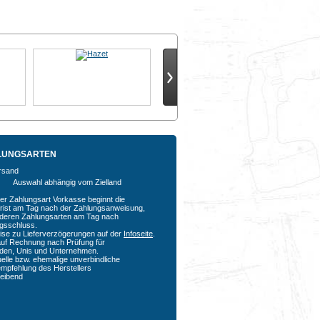
LUNGSARTEN
Auswahl abhängig vom Zielland
der Zahlungsart Vorkasse beginnt die
rfrist am Tag nach der Zahlungsanweisung,
nderen Zahlungsarten am Tag nach
agsschluss.
ise zu Lieferverzögerungen auf der
Infoseite
.
auf Rechnung nach Prüfung für
den, Unis und Unternehmen.
uelle bzw. ehemalige unverbindliche
empfehlung des Herstellers
bleibend