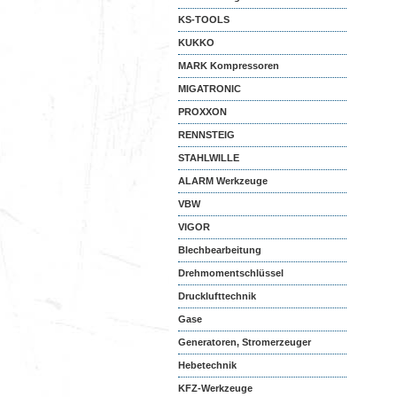
KS-TOOLS
KUKKO
MARK Kompressoren
MIGATRONIC
PROXXON
RENNSTEIG
STAHLWILLE
ALARM Werkzeuge
VBW
VIGOR
Blechbearbeitung
Drehmomentschlüssel
Drucklufttechnik
Gase
Generatoren, Stromerzeuger
Hebetechnik
KFZ-Werkzeuge