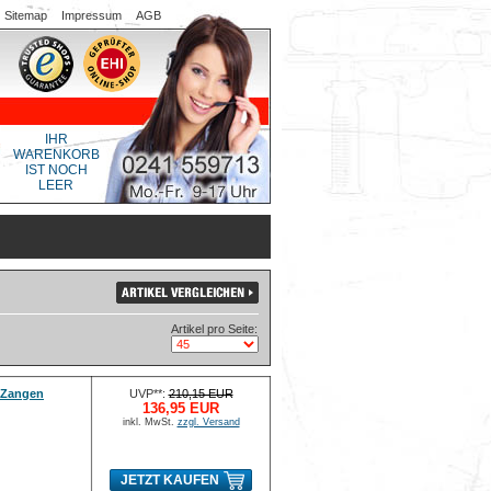
Sitemap
Impressum
AGB
IHR
WARENKORB
IST NOCH
LEER
Artikel pro Seite:
-Zangen
UVP**:
210,15 EUR
136,95 EUR
inkl. MwSt.
zzgl. Versand
JETZT KAUFEN