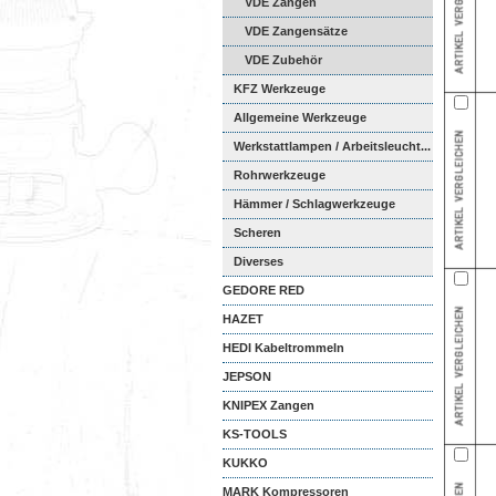
VDE Zangen
VDE Zangensätze
VDE Zubehör
KFZ Werkzeuge
Allgemeine Werkzeuge
Werkstattlampen / Arbeitsleucht...
Rohrwerkzeuge
Hämmer / Schlagwerkzeuge
Scheren
Diverses
GEDORE RED
HAZET
HEDI Kabeltrommeln
JEPSON
KNIPEX Zangen
KS-TOOLS
KUKKO
MARK Kompressoren