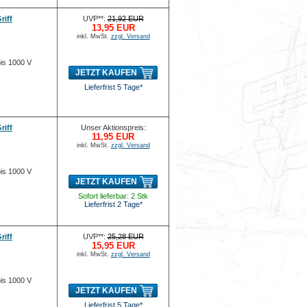
riff
UVP**:
21,92 EUR
13,95 EUR
inkl. MwSt.
zzgl. Versand
bis 1000 V
JETZT KAUFEN
Lieferfrist 5 Tage*
riff
Unser Aktionspreis:
11,95 EUR
inkl. MwSt.
zzgl. Versand
bis 1000 V
JETZT KAUFEN
Sofort lieferbar: 2 Stk
Lieferfrist 2 Tage*
riff
UVP**:
25,28 EUR
15,95 EUR
inkl. MwSt.
zzgl. Versand
bis 1000 V
JETZT KAUFEN
Lieferfrist 5 Tage*