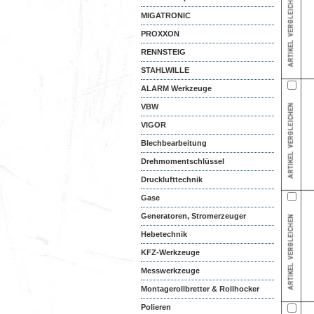
MIGATRONIC
PROXXON
RENNSTEIG
STAHLWILLE
ALARM Werkzeuge
VBW
VIGOR
Blechbearbeitung
Drehmomentschlüssel
Drucklufttechnik
Gase
Generatoren, Stromerzeuger
Hebetechnik
KFZ-Werkzeuge
Messwerkzeuge
Montagerollbretter & Rollhocker
Polieren