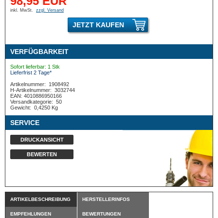
98,95 EUR
inkl. MwSt.
zzgl. Versand
JETZT KAUFEN
VERFÜGBARKEIT
Sofort lieferbar: 1 Stk
Lieferfrist 2 Tage*
Artikelnummer:
1908492
H-Artikelnummer:
3032744
EAN: 4010886950166
Versandkategorie:
50
Gewicht:
0,4250 Kg
SERVICE
DRUCKANSICHT
BEWERTEN
ARTIKELBESCHREIBUNG
HERSTELLERINFOS
EMPFEHLUNGEN
BEWERTUNGEN