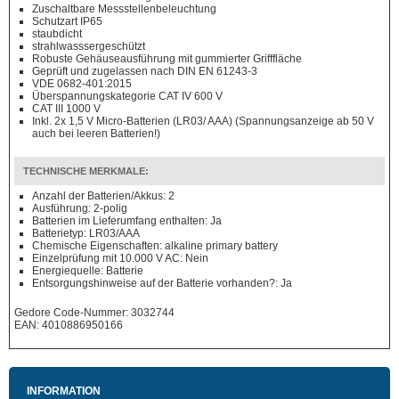
Zuschaltbare Messstellenbeleuchtung
Schutzart IP65
staubdicht
strahlwasssergeschützt
Robuste Gehäuseausführung mit gummierter Grifffläche
Geprüft und zugelassen nach DIN EN 61243-3
VDE 0682-401:2015
Überspannungskategorie CAT IV 600 V
CAT III 1000 V
Inkl. 2x 1,5 V Micro-Batterien (LR03/ AAA) (Spannungsanzeige ab 50 V
auch bei leeren Batterien!)
TECHNISCHE MERKMALE:
Anzahl der Batterien/Akkus: 2
Ausführung: 2-polig
Batterien im Lieferumfang enthalten: Ja
Batterietyp: LR03/AAA
Chemische Eigenschaften: alkaline primary battery
Einzelprüfung mit 10.000 V AC: Nein
Energiequelle: Batterie
Entsorgungshinweise auf der Batterie vorhanden?: Ja
Gedore Code-Nummer: 3032744
EAN: 4010886950166
INFORMATION