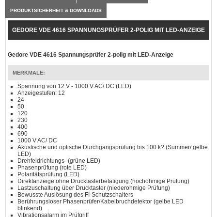
PRODUKTSICHERHEIT & DOWNLOADS
GEDORE VDE 4616 SPANNUNGSPRÜFER 2-POLIG MIT LED-ANZEIGE
Gedore VDE 4616 Spannungsprüfer 2-polig mit LED-Anzeige
MERKMALE:
Spannung von 12 V - 1000 V AC/ DC (LED)
Anzeigestufen: 12
24
50
120
230
400
690
1000 V AC/ DC
Akustische und optische Durchgangsprüfung bis 100 k? (Summer/ gelbe
LED)
Drehfeldrichtungs- (grüne LED)
Phasenprüfung (rote LED)
Polaritätsprüfung (LED)
Direktanzeige ohne Drucktasterbetätigung (hochohmige Prüfung)
Lastzuschaltung über Drucktaster (niederohmige Prüfung)
Bewusste Auslösung des FI-Schutzschalters
Berührungsloser Phasenprüfer/Kabelbruchdetektor (gelbe LED
blinkend)
Vibrationsalarm im Prüfgriff