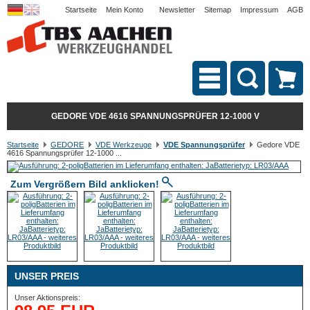
Startseite
Mein Konto
Newsletter
Sitemap
Impressum
AGB
GEDORE VDE 4616 SPANNUNGSPRÜFER 12-1000 V
Startseite
GEDORE
VDE Werkzeuge
VDE Spannungsprüfer
Gedore VDE
4616 Spannungsprüfer 12-1000 ...
Zum Vergrößern Bild anklicken!
UNSER PREIS
Unser Aktionspreis: